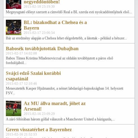
negyeddöntőben!
2015-02-18 23:19:30
Megnyugtató előnyt szerzett a címvédő Real a BL szerda esti nyolcaddöntőjének első...
BL: bizakodhat a Chelsea és a
Bayern
2015-02-17 23:06:54
Bár az eredmény alapján a Chelsea lehet elégedettebb, a látottak - például a hétszer...
Babosék továbbjutottak Dubajban
2015-02-17 14:02:08
Babos Tímea Kristina Mladenoviccsal az oldalán továbbjutott a páros első
fordulójából...
Svájci edző Szalai korábbi
csapatánál
2015-02-17 12:10:46
Menesztették Kasper Hjulmandot, a német labdarúgó-bajnokságban 14. helyezett
FSV...
Az MU állva maradt, jöhet az
Arsenal!
2015-02-16 23:09:29
A záró félórában három góllal válaszolt a Manchester United a házigazda,...
Green visszatérhet a Bayernhez
2015-02-16 21:52:53