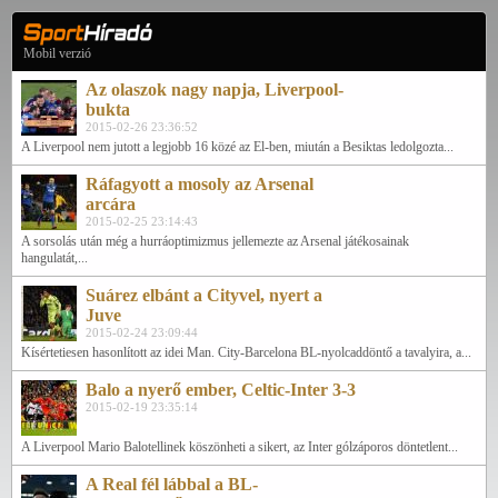
Mobil verzió
Az olaszok nagy napja, Liverpool-
bukta
2015-02-26 23:36:52
A Liverpool nem jutott a legjobb 16 közé az El-ben, miután a Besiktas ledolgozta...
Ráfagyott a mosoly az Arsenal
arcára
2015-02-25 23:14:43
A sorsolás után még a hurráoptimizmus jellemezte az Arsenal játékosainak
hangulatát,...
Suárez elbánt a Cityvel, nyert a
Juve
2015-02-24 23:09:44
Kísértetiesen hasonlított az idei Man. City-Barcelona BL-nyolcaddöntő a tavalyira, a...
Balo a nyerő ember, Celtic-Inter 3-3
2015-02-19 23:35:14
A Liverpool Mario Balotellinek köszönheti a sikert, az Inter gólzáporos döntetlent...
A Real fél lábbal a BL-