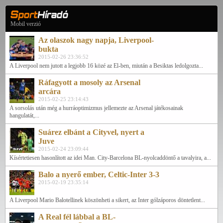
Mobil verzió
Az olaszok nagy napja, Liverpool-
bukta
2015-02-26 23:36:52
A Liverpool nem jutott a legjobb 16 közé az El-ben, miután a Besiktas ledolgozta...
Ráfagyott a mosoly az Arsenal
arcára
2015-02-25 23:14:43
A sorsolás után még a hurráoptimizmus jellemezte az Arsenal játékosainak
hangulatát,...
Suárez elbánt a Cityvel, nyert a
Juve
2015-02-24 23:09:44
Kísértetiesen hasonlított az idei Man. City-Barcelona BL-nyolcaddöntő a tavalyira, a...
Balo a nyerő ember, Celtic-Inter 3-3
2015-02-19 23:35:14
A Liverpool Mario Balotellinek köszönheti a sikert, az Inter gólzáporos döntetlent...
A Real fél lábbal a BL-