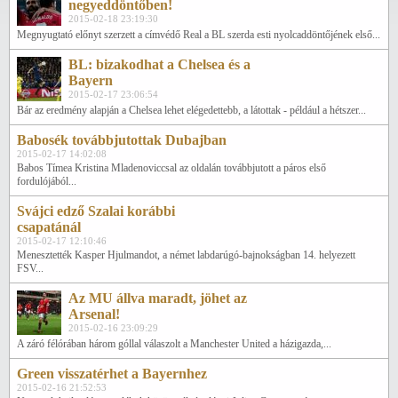
negyeddöntőben!
2015-02-18 23:19:30
Megnyugtató előnyt szerzett a címvédő Real a BL szerda esti nyolcaddöntőjének első...
BL: bizakodhat a Chelsea és a
Bayern
2015-02-17 23:06:54
Bár az eredmény alapján a Chelsea lehet elégedettebb, a látottak - például a hétszer...
Babosék továbbjutottak Dubajban
2015-02-17 14:02:08
Babos Tímea Kristina Mladenoviccsal az oldalán továbbjutott a páros első
fordulójából...
Svájci edző Szalai korábbi
csapatánál
2015-02-17 12:10:46
Menesztették Kasper Hjulmandot, a német labdarúgó-bajnokságban 14. helyezett
FSV...
Az MU állva maradt, jöhet az
Arsenal!
2015-02-16 23:09:29
A záró félórában három góllal válaszolt a Manchester United a házigazda,...
Green visszatérhet a Bayernhez
2015-02-16 21:52:53