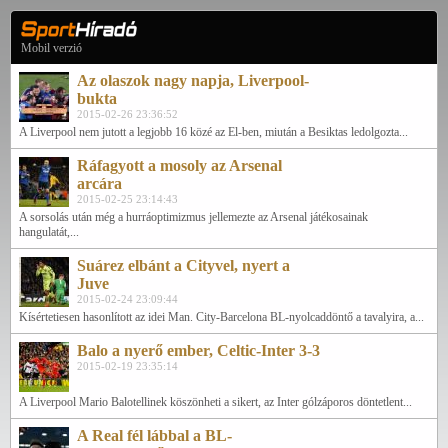
Mobil verzió
Az olaszok nagy napja, Liverpool-
bukta
2015-02-26 23:36:52
A Liverpool nem jutott a legjobb 16 közé az El-ben, miután a Besiktas ledolgozta...
Ráfagyott a mosoly az Arsenal
arcára
2015-02-25 23:14:43
A sorsolás után még a hurráoptimizmus jellemezte az Arsenal játékosainak
hangulatát,...
Suárez elbánt a Cityvel, nyert a
Juve
2015-02-24 23:09:44
Kísértetiesen hasonlított az idei Man. City-Barcelona BL-nyolcaddöntő a tavalyira, a...
Balo a nyerő ember, Celtic-Inter 3-3
2015-02-19 23:35:14
A Liverpool Mario Balotellinek köszönheti a sikert, az Inter gólzáporos döntetlent...
A Real fél lábbal a BL-