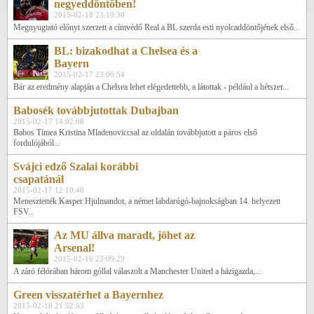
negyeddöntőben!
2015-02-18 23:19:30
Megnyugtató előnyt szerzett a címvédő Real a BL szerda esti nyolcaddöntőjének első...
BL: bizakodhat a Chelsea és a
Bayern
2015-02-17 23:06:54
Bár az eredmény alapján a Chelsea lehet elégedettebb, a látottak - például a hétszer...
Babosék továbbjutottak Dubajban
2015-02-17 14:02:08
Babos Tímea Kristina Mladenoviccsal az oldalán továbbjutott a páros első
fordulójából...
Svájci edző Szalai korábbi
csapatánál
2015-02-17 12:10:46
Menesztették Kasper Hjulmandot, a német labdarúgó-bajnokságban 14. helyezett
FSV...
Az MU állva maradt, jöhet az
Arsenal!
2015-02-16 23:09:29
A záró félórában három góllal válaszolt a Manchester United a házigazda,...
Green visszatérhet a Bayernhez
2015-02-16 21:52:53