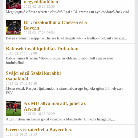
negyeddöntőben!
2015-02-18 23:19:30
Megnyugtató előnyt szerzett a címvédő Real a BL szerda esti nyolcaddöntőjének első...
BL: bizakodhat a Chelsea és a
Bayern
2015-02-17 23:06:54
Bár az eredmény alapján a Chelsea lehet elégedettebb, a látottak - például a hétszer...
Babosék továbbjutottak Dubajban
2015-02-17 14:02:08
Babos Tímea Kristina Mladenoviccsal az oldalán továbbjutott a páros első
fordulójából...
Svájci edző Szalai korábbi
csapatánál
2015-02-17 12:10:46
Menesztették Kasper Hjulmandot, a német labdarúgó-bajnokságban 14. helyezett
FSV...
Az MU állva maradt, jöhet az
Arsenal!
2015-02-16 23:09:29
A záró félórában három góllal válaszolt a Manchester United a házigazda,...
Green visszatérhet a Bayernhez
2015-02-16 21:52:53