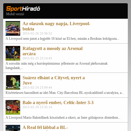
Mobil verzió
Az olaszok nagy napja, Liverpool-
bukta
2015-02-26 23:36:52
A Liverpool nem jutott a legjobb 16 közé az El-ben, miután a Besiktas ledolgozta...
Ráfagyott a mosoly az Arsenal
arcára
2015-02-25 23:14:43
A sorsolás után még a hurráoptimizmus jellemezte az Arsenal játékosainak
hangulatát,...
Suárez elbánt a Cityvel, nyert a
Juve
2015-02-24 23:09:44
Kísértetiesen hasonlított az idei Man. City-Barcelona BL-nyolcaddöntő a tavalyira, a...
Balo a nyerő ember, Celtic-Inter 3-3
2015-02-19 23:35:14
A Liverpool Mario Balotellinek köszönheti a sikert, az Inter gólzáporos döntetlent...
A Real fél lábbal a BL-