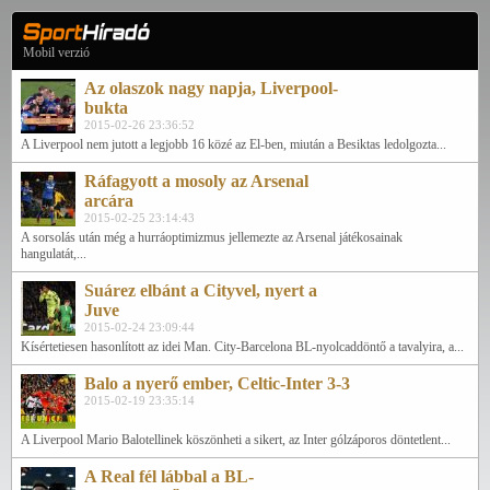
Mobil verzió
Az olaszok nagy napja, Liverpool-
bukta
2015-02-26 23:36:52
A Liverpool nem jutott a legjobb 16 közé az El-ben, miután a Besiktas ledolgozta...
Ráfagyott a mosoly az Arsenal
arcára
2015-02-25 23:14:43
A sorsolás után még a hurráoptimizmus jellemezte az Arsenal játékosainak
hangulatát,...
Suárez elbánt a Cityvel, nyert a
Juve
2015-02-24 23:09:44
Kísértetiesen hasonlított az idei Man. City-Barcelona BL-nyolcaddöntő a tavalyira, a...
Balo a nyerő ember, Celtic-Inter 3-3
2015-02-19 23:35:14
A Liverpool Mario Balotellinek köszönheti a sikert, az Inter gólzáporos döntetlent...
A Real fél lábbal a BL-