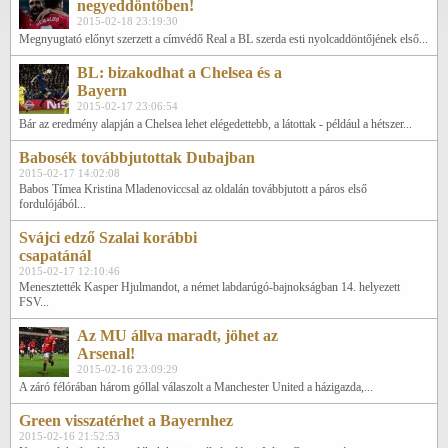
negyeddöntőben!
2015-02-18 23:19:30
Megnyugtató előnyt szerzett a címvédő Real a BL szerda esti nyolcaddöntőjének első...
BL: bizakodhat a Chelsea és a
Bayern
2015-02-17 23:06:54
Bár az eredmény alapján a Chelsea lehet elégedettebb, a látottak - például a hétszer...
Babosék továbbjutottak Dubajban
2015-02-17 14:02:08
Babos Tímea Kristina Mladenoviccsal az oldalán továbbjutott a páros első
fordulójából...
Svájci edző Szalai korábbi
csapatánál
2015-02-17 12:10:46
Menesztették Kasper Hjulmandot, a német labdarúgó-bajnokságban 14. helyezett
FSV...
Az MU állva maradt, jöhet az
Arsenal!
2015-02-16 23:09:29
A záró félórában három góllal válaszolt a Manchester United a házigazda,...
Green visszatérhet a Bayernhez
2015-02-16 21:52:53