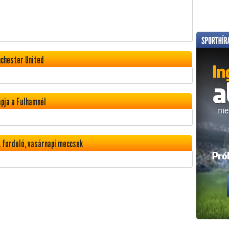
nchester United
apja a Fulhamnél
 forduló, vasárnapi meccsek