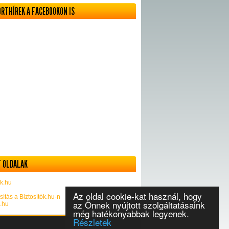
ORTHÍREK A FACEBOOKON IS
 OLDALAK
k.hu
Az oldal cookie-kat használ, hogy
sítás a Biztosítók.hu-n
az Önnek nyújtott szolgáltatásaink
k.hu
még hatékonyabbak legyenek.
Részletek