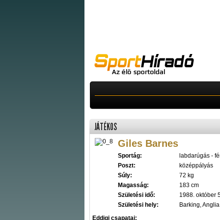
JÁTÉKOS
Giles Barnes
Sportág:
labdarúgás - fér
Poszt:
középpályás
Súly:
72 kg
Magasság:
183 cm
Születési idő:
1988. október 5
Születési hely:
Barking, Anglia
Eddigi csapatai: