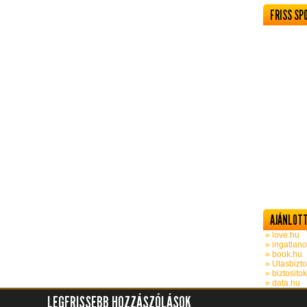
FRISS SP
AJÁNLOTT
» love.hu
» ingatlano
» book.hu
» Utasbizto
» biztosito
» data.hu
LEGFRISSEBB HOZZÁSZÓLÁSOK