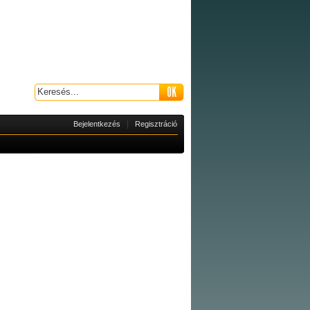
|
Bejelentkezés
Regisztráció