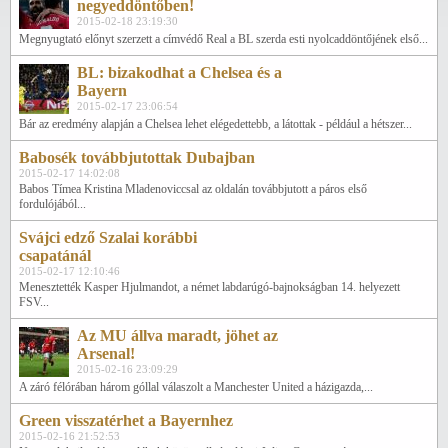
negyeddöntőben!
2015-02-18 23:19:30
Megnyugtató előnyt szerzett a címvédő Real a BL szerda esti nyolcaddöntőjének első...
BL: bizakodhat a Chelsea és a
Bayern
2015-02-17 23:06:54
Bár az eredmény alapján a Chelsea lehet elégedettebb, a látottak - például a hétszer...
Babosék továbbjutottak Dubajban
2015-02-17 14:02:08
Babos Tímea Kristina Mladenoviccsal az oldalán továbbjutott a páros első
fordulójából...
Svájci edző Szalai korábbi
csapatánál
2015-02-17 12:10:46
Menesztették Kasper Hjulmandot, a német labdarúgó-bajnokságban 14. helyezett
FSV...
Az MU állva maradt, jöhet az
Arsenal!
2015-02-16 23:09:29
A záró félórában három góllal válaszolt a Manchester United a házigazda,...
Green visszatérhet a Bayernhez
2015-02-16 21:52:53