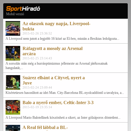
Mobil verzió
Az olaszok nagy napja, Liverpool-
bukta
2015-02-26 23:36:52
A Liverpool nem jutott a legjobb 16 közé az El-ben, miután a Besiktas ledolgozta...
Ráfagyott a mosoly az Arsenal
arcára
2015-02-25 23:14:43
A sorsolás után még a hurráoptimizmus jellemezte az Arsenal játékosainak
hangulatát,...
Suárez elbánt a Cityvel, nyert a
Juve
2015-02-24 23:09:44
Kísértetiesen hasonlított az idei Man. City-Barcelona BL-nyolcaddöntő a tavalyira, a...
Balo a nyerő ember, Celtic-Inter 3-3
2015-02-19 23:35:14
A Liverpool Mario Balotellinek köszönheti a sikert, az Inter gólzáporos döntetlent...
A Real fél lábbal a BL-