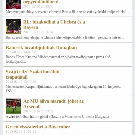
negyeddöntőben!
2015-02-18 23:19:30
Megnyugtató előnyt szerzett a címvédő Real a BL szerda esti nyolcaddöntőjének első...
BL: bizakodhat a Chelsea és a
Bayern
2015-02-17 23:06:54
Bár az eredmény alapján a Chelsea lehet elégedettebb, a látottak - például a hétszer...
Babosék továbbjutottak Dubajban
2015-02-17 14:02:08
Babos Tímea Kristina Mladenoviccsal az oldalán továbbjutott a páros első
fordulójából...
Svájci edző Szalai korábbi
csapatánál
2015-02-17 12:10:46
Menesztették Kasper Hjulmandot, a német labdarúgó-bajnokságban 14. helyezett
FSV...
Az MU állva maradt, jöhet az
Arsenal!
2015-02-16 23:09:29
A záró félórában három góllal válaszolt a Manchester United a házigazda,...
Green visszatérhet a Bayernhez
2015-02-16 21:52:53