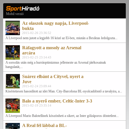
Mobil verzió
Az olaszok nagy napja, Liverpool-
bukta
2015-02-26 23:36:52
A Liverpool nem jutott a legjobb 16 közé az El-ben, miután a Besiktas ledolgozta...
Ráfagyott a mosoly az Arsenal
arcára
2015-02-25 23:14:43
A sorsolás után még a hurráoptimizmus jellemezte az Arsenal játékosainak
hangulatát,...
Suárez elbánt a Cityvel, nyert a
Juve
2015-02-24 23:09:44
Kísértetiesen hasonlított az idei Man. City-Barcelona BL-nyolcaddöntő a tavalyira, a...
Balo a nyerő ember, Celtic-Inter 3-3
2015-02-19 23:35:14
A Liverpool Mario Balotellinek köszönheti a sikert, az Inter gólzáporos döntetlent...
A Real fél lábbal a BL-