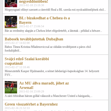
negyeddöntőben!
2015-02-18 23:19:30
Megnyugtató előnyt szerzett a címvédő Real a BL szerda esti nyolcaddöntőjének első...
BL: bizakodhat a Chelsea és a
Bayern
2015-02-17 23:06:54
Bár az eredmény alapján a Chelsea lehet elégedettebb, a látottak - például a hétszer...
Babosék továbbjutottak Dubajban
2015-02-17 14:02:08
Babos Tímea Kristina Mladenoviccsal az oldalán továbbjutott a páros első
fordulójából...
Svájci edző Szalai korábbi
csapatánál
2015-02-17 12:10:46
Menesztették Kasper Hjulmandot, a német labdarúgó-bajnokságban 14. helyezett
FSV...
Az MU állva maradt, jöhet az
Arsenal!
2015-02-16 23:09:29
A záró félórában három góllal válaszolt a Manchester United a házigazda,...
Green visszatérhet a Bayernhez
2015-02-16 21:52:53