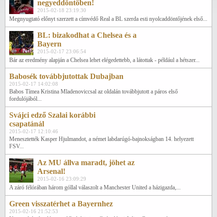
negyeddöntőben!
2015-02-18 23:19:30
Megnyugtató előnyt szerzett a címvédő Real a BL szerda esti nyolcaddöntőjének első...
BL: bizakodhat a Chelsea és a
Bayern
2015-02-17 23:06:54
Bár az eredmény alapján a Chelsea lehet elégedettebb, a látottak - például a hétszer...
Babosék továbbjutottak Dubajban
2015-02-17 14:02:08
Babos Tímea Kristina Mladenoviccsal az oldalán továbbjutott a páros első
fordulójából...
Svájci edző Szalai korábbi
csapatánál
2015-02-17 12:10:46
Menesztették Kasper Hjulmandot, a német labdarúgó-bajnokságban 14. helyezett
FSV...
Az MU állva maradt, jöhet az
Arsenal!
2015-02-16 23:09:29
A záró félórában három góllal válaszolt a Manchester United a házigazda,...
Green visszatérhet a Bayernhez
2015-02-16 21:52:53