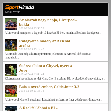
Mobil verzió
Az olaszok nagy napja, Liverpool-
bukta
2015-02-26 23:36:52
A Liverpool nem jutott a legjobb 16 közé az El-ben, miután a Besiktas ledolgozta...
Ráfagyott a mosoly az Arsenal
arcára
2015-02-25 23:14:43
A sorsolás után még a hurráoptimizmus jellemezte az Arsenal játékosainak
hangulatát,...
Suárez elbánt a Cityvel, nyert a
Juve
2015-02-24 23:09:44
Kísértetiesen hasonlított az idei Man. City-Barcelona BL-nyolcaddöntő a tavalyira, a...
Balo a nyerő ember, Celtic-Inter 3-3
2015-02-19 23:35:14
A Liverpool Mario Balotellinek köszönheti a sikert, az Inter gólzáporos döntetlent...
A Real fél lábbal a BL-