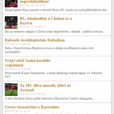
negyeddöntőben!
2015-02-18 23:19:30
Megnyugtató előnyt szerzett a címvédő Real a BL szerda esti nyolcaddöntőjének első...
BL: bizakodhat a Chelsea és a
Bayern
2015-02-17 23:06:54
Bár az eredmény alapján a Chelsea lehet elégedettebb, a látottak - például a hétszer...
Babosék továbbjutottak Dubajban
2015-02-17 14:02:08
Babos Tímea Kristina Mladenoviccsal az oldalán továbbjutott a páros első
fordulójából...
Svájci edző Szalai korábbi
csapatánál
2015-02-17 12:10:46
Menesztették Kasper Hjulmandot, a német labdarúgó-bajnokságban 14. helyezett
FSV...
Az MU állva maradt, jöhet az
Arsenal!
2015-02-16 23:09:29
A záró félórában három góllal válaszolt a Manchester United a házigazda,...
Green visszatérhet a Bayernhez
2015-02-16 21:52:53