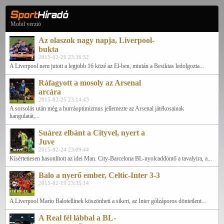
Mobil verzió
Az olaszok nagy napja, Liverpool-
bukta
2015-02-26 23:36:52
A Liverpool nem jutott a legjobb 16 közé az El-ben, miután a Besiktas ledolgozta...
Ráfagyott a mosoly az Arsenal
arcára
2015-02-25 23:14:43
A sorsolás után még a hurráoptimizmus jellemezte az Arsenal játékosainak
hangulatát,...
Suárez elbánt a Cityvel, nyert a
Juve
2015-02-24 23:09:44
Kísértetiesen hasonlított az idei Man. City-Barcelona BL-nyolcaddöntő a tavalyira, a...
Balo a nyerő ember, Celtic-Inter 3-3
2015-02-19 23:35:14
A Liverpool Mario Balotellinek köszönheti a sikert, az Inter gólzáporos döntetlent...
A Real fél lábbal a BL-