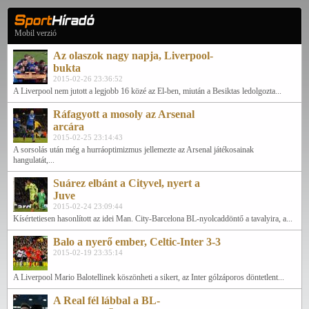
Mobil verzió
Az olaszok nagy napja, Liverpool-
bukta
2015-02-26 23:36:52
A Liverpool nem jutott a legjobb 16 közé az El-ben, miután a Besiktas ledolgozta...
Ráfagyott a mosoly az Arsenal
arcára
2015-02-25 23:14:43
A sorsolás után még a hurráoptimizmus jellemezte az Arsenal játékosainak
hangulatát,...
Suárez elbánt a Cityvel, nyert a
Juve
2015-02-24 23:09:44
Kísértetiesen hasonlított az idei Man. City-Barcelona BL-nyolcaddöntő a tavalyira, a...
Balo a nyerő ember, Celtic-Inter 3-3
2015-02-19 23:35:14
A Liverpool Mario Balotellinek köszönheti a sikert, az Inter gólzáporos döntetlent...
A Real fél lábbal a BL-