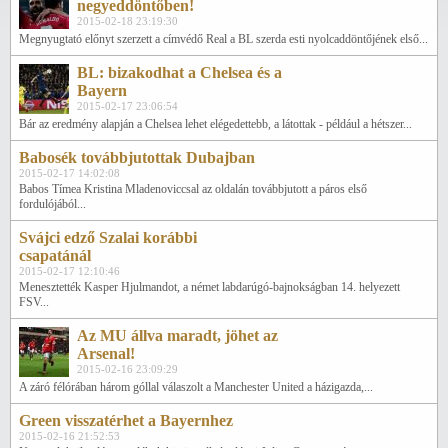
negyeddöntőben!
2015-02-18 23:19:30
Megnyugtató előnyt szerzett a címvédő Real a BL szerda esti nyolcaddöntőjének első...
BL: bizakodhat a Chelsea és a
Bayern
2015-02-17 23:06:54
Bár az eredmény alapján a Chelsea lehet elégedettebb, a látottak - például a hétszer...
Babosék továbbjutottak Dubajban
2015-02-17 14:02:08
Babos Tímea Kristina Mladenoviccsal az oldalán továbbjutott a páros első
fordulójából...
Svájci edző Szalai korábbi
csapatánál
2015-02-17 12:10:46
Menesztették Kasper Hjulmandot, a német labdarúgó-bajnokságban 14. helyezett
FSV...
Az MU állva maradt, jöhet az
Arsenal!
2015-02-16 23:09:29
A záró félórában három góllal válaszolt a Manchester United a házigazda,...
Green visszatérhet a Bayernhez
2015-02-16 21:52:53