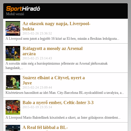
Mobil verzió
Az olaszok nagy napja, Liverpool-
bukta
2015-02-26 23:36:52
A Liverpool nem jutott a legjobb 16 közé az El-ben, miután a Besiktas ledolgozta...
Ráfagyott a mosoly az Arsenal
arcára
2015-02-25 23:14:43
A sorsolás után még a hurráoptimizmus jellemezte az Arsenal játékosainak
hangulatát,...
Suárez elbánt a Cityvel, nyert a
Juve
2015-02-24 23:09:44
Kísértetiesen hasonlított az idei Man. City-Barcelona BL-nyolcaddöntő a tavalyira, a...
Balo a nyerő ember, Celtic-Inter 3-3
2015-02-19 23:35:14
A Liverpool Mario Balotellinek köszönheti a sikert, az Inter gólzáporos döntetlent...
A Real fél lábbal a BL-