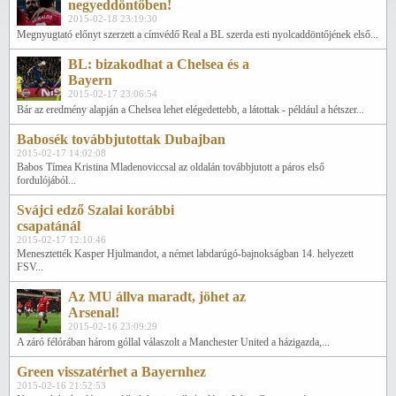
negyeddöntőben!
2015-02-18 23:19:30
Megnyugtató előnyt szerzett a címvédő Real a BL szerda esti nyolcaddöntőjének első...
BL: bizakodhat a Chelsea és a
Bayern
2015-02-17 23:06:54
Bár az eredmény alapján a Chelsea lehet elégedettebb, a látottak - például a hétszer...
Babosék továbbjutottak Dubajban
2015-02-17 14:02:08
Babos Tímea Kristina Mladenoviccsal az oldalán továbbjutott a páros első
fordulójából...
Svájci edző Szalai korábbi
csapatánál
2015-02-17 12:10:46
Menesztették Kasper Hjulmandot, a német labdarúgó-bajnokságban 14. helyezett
FSV...
Az MU állva maradt, jöhet az
Arsenal!
2015-02-16 23:09:29
A záró félórában három góllal válaszolt a Manchester United a házigazda,...
Green visszatérhet a Bayernhez
2015-02-16 21:52:53