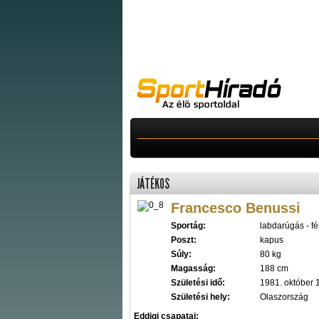
JÁTÉKOS
Francesco Benussi
Sportág:
labdarúgás - fér
Poszt:
kapus
Súly:
80 kg
Magasság:
188 cm
Születési idő:
1981. október 
Születési hely:
Olaszország
Eddigi csapatai: