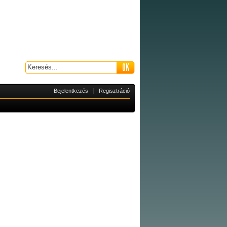
|
Bejelentkezés
Regisztráció