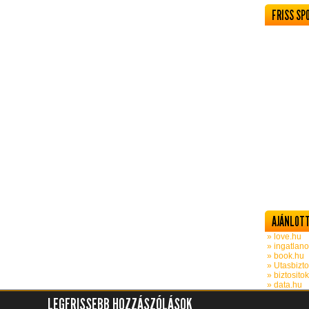
FRISS SP
AJÁNLOTT
» love.hu
» ingatlano
» book.hu
» Utasbizto
» biztosito
» data.hu
LEGFRISSEBB HOZZÁSZÓLÁSOK