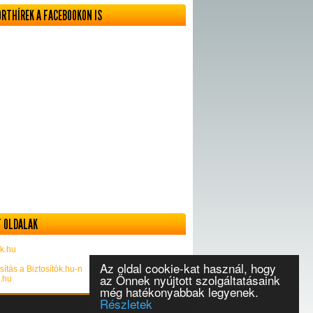
ORTHÍREK A FACEBOOKON IS
 OLDALAK
k.hu
Az oldal cookie-kat használ, hogy
sítás a Biztosítók.hu-n
az Önnek nyújtott szolgáltatásaink
k.hu
még hatékonyabbak legyenek.
Részletek