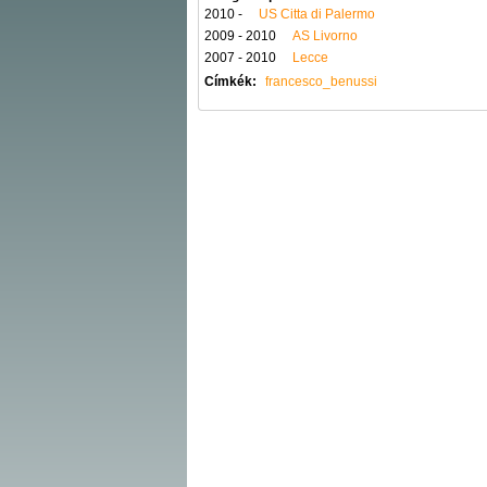
2010 -
US Citta di Palermo
2009 - 2010
AS Livorno
2007 - 2010
Lecce
Címkék:
francesco_benussi