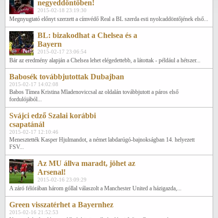
negyeddöntőben!
2015-02-18 23:19:30
Megnyugtató előnyt szerzett a címvédő Real a BL szerda esti nyolcaddöntőjének első...
BL: bizakodhat a Chelsea és a
Bayern
2015-02-17 23:06:54
Bár az eredmény alapján a Chelsea lehet elégedettebb, a látottak - például a hétszer...
Babosék továbbjutottak Dubajban
2015-02-17 14:02:08
Babos Tímea Kristina Mladenoviccsal az oldalán továbbjutott a páros első
fordulójából...
Svájci edző Szalai korábbi
csapatánál
2015-02-17 12:10:46
Menesztették Kasper Hjulmandot, a német labdarúgó-bajnokságban 14. helyezett
FSV...
Az MU állva maradt, jöhet az
Arsenal!
2015-02-16 23:09:29
A záró félórában három góllal válaszolt a Manchester United a házigazda,...
Green visszatérhet a Bayernhez
2015-02-16 21:52:53