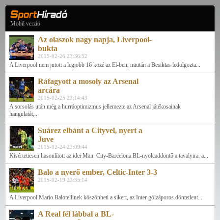
Mobil verzió
Az olaszok nagy napja, Liverpool-
bukta
2015-02-26 23:36:52
A Liverpool nem jutott a legjobb 16 közé az El-ben, miután a Besiktas ledolgozta...
Ráfagyott a mosoly az Arsenal
arcára
2015-02-25 23:14:43
A sorsolás után még a hurráoptimizmus jellemezte az Arsenal játékosainak
hangulatát,...
Suárez elbánt a Cityvel, nyert a
Juve
2015-02-24 23:09:44
Kísértetiesen hasonlított az idei Man. City-Barcelona BL-nyolcaddöntő a tavalyira, a...
Balo a nyerő ember, Celtic-Inter 3-3
2015-02-19 23:35:14
A Liverpool Mario Balotellinek köszönheti a sikert, az Inter gólzáporos döntetlent...
A Real fél lábbal a BL-