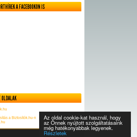
ORTHÍREK A FACEBOOKON IS
 OLDALAK
k.hu
Az oldal cookie-kat használ, hogy
sítás a Biztosítók.hu-n
az Önnek nyújtott szolgáltatásaink
k.hu
még hatékonyabbak legyenek.
Részletek