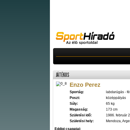
JÁTÉKOS
Enzo Perez
Sportág:
labdarúgás - fér
Poszt:
középpályás
Súly:
65 kg
Magasság:
173 cm
Születési idő:
1986. február 2
Születési hely:
Mendoza, Arge
Eddigi csapatai: