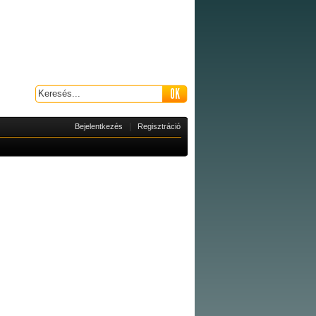
|
Bejelentkezés
Regisztráció