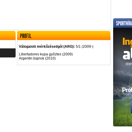
PROFIL
Válogatott mérkőzései/gól (ARG):
5/1 (2009-)
Libertadores kupa győztes (2009)
Argentin bajnok (2010)