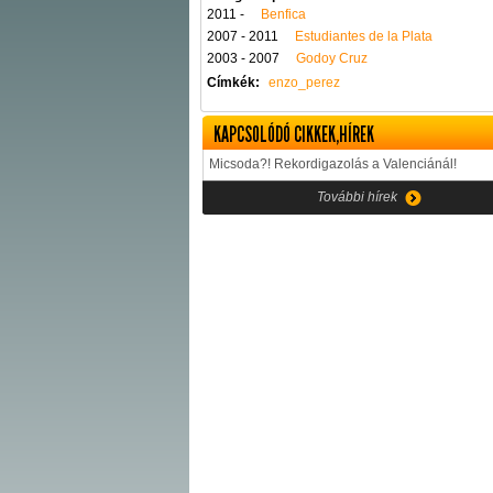
2011 -
Benfica
2007 - 2011
Estudiantes de la Plata
2003 - 2007
Godoy Cruz
Címkék:
enzo_perez
KAPCSOLÓDÓ CIKKEK,HÍREK
Micsoda?! Rekordigazolás a Valenciánál!
További hírek