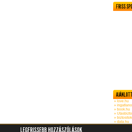
FRISS SP
AJÁNLOTT
» love.hu
» ingatlano
» book.hu
» Utasbizto
» biztosito
» data.hu
LEGFRISSEBB HOZZÁSZÓLÁSOK