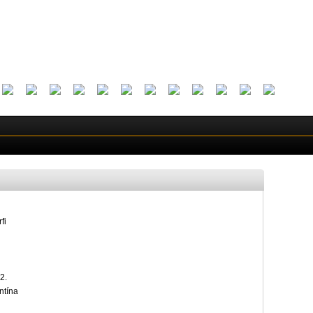
fi
2.
ntína