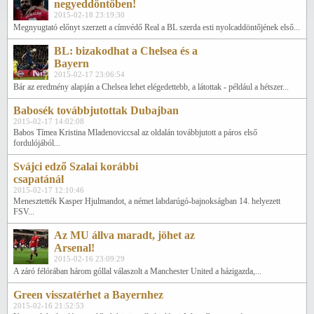
negyeddöntőben!
2015-02-18 23:19:30
Megnyugtató előnyt szerzett a címvédő Real a BL szerda esti nyolcaddöntőjének első...
BL: bizakodhat a Chelsea és a
Bayern
2015-02-17 23:06:54
Bár az eredmény alapján a Chelsea lehet elégedettebb, a látottak - például a hétszer...
Babosék továbbjutottak Dubajban
2015-02-17 14:02:08
Babos Tímea Kristina Mladenoviccsal az oldalán továbbjutott a páros első
fordulójából...
Svájci edző Szalai korábbi
csapatánál
2015-02-17 12:10:46
Menesztették Kasper Hjulmandot, a német labdarúgó-bajnokságban 14. helyezett
FSV...
Az MU állva maradt, jöhet az
Arsenal!
2015-02-16 23:09:29
A záró félórában három góllal válaszolt a Manchester United a házigazda,...
Green visszatérhet a Bayernhez
2015-02-16 21:52:53