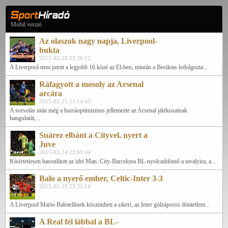
Mobil verzió
Az olaszok nagy napja, Liverpool-
bukta
2015-02-26 23:36:52
A Liverpool nem jutott a legjobb 16 közé az El-ben, miután a Besiktas ledolgozta...
Ráfagyott a mosoly az Arsenal
arcára
2015-02-25 23:14:43
A sorsolás után még a hurráoptimizmus jellemezte az Arsenal játékosainak
hangulatát,...
Suárez elbánt a Cityvel, nyert a
Juve
2015-02-24 23:09:44
Kísértetiesen hasonlított az idei Man. City-Barcelona BL-nyolcaddöntő a tavalyira, a...
Balo a nyerő ember, Celtic-Inter 3-3
2015-02-19 23:35:14
A Liverpool Mario Balotellinek köszönheti a sikert, az Inter gólzáporos döntetlent...
A Real fél lábbal a BL-