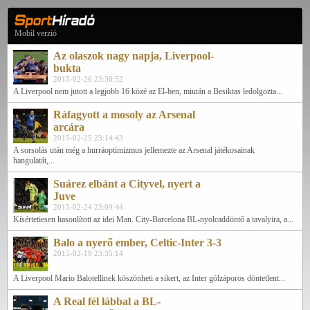
Mobil verzió
Az olaszok nagy napja, Liverpool-
bukta
2015-02-26 23:36:52
A Liverpool nem jutott a legjobb 16 közé az El-ben, miután a Besiktas ledolgozta...
Ráfagyott a mosoly az Arsenal
arcára
2015-02-25 23:14:43
A sorsolás után még a hurráoptimizmus jellemezte az Arsenal játékosainak
hangulatát,...
Suárez elbánt a Cityvel, nyert a
Juve
2015-02-24 23:09:44
Kísértetiesen hasonlított az idei Man. City-Barcelona BL-nyolcaddöntő a tavalyira, a...
Balo a nyerő ember, Celtic-Inter 3-3
2015-02-19 23:35:14
A Liverpool Mario Balotellinek köszönheti a sikert, az Inter gólzáporos döntetlent...
A Real fél lábbal a BL-