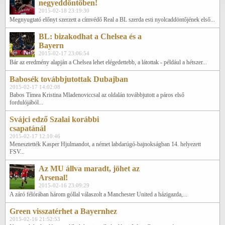
negyeddöntőben!
2015-02-18 23:19:30
Megnyugtató előnyt szerzett a címvédő Real a BL szerda esti nyolcaddöntőjének első...
BL: bizakodhat a Chelsea és a
Bayern
2015-02-17 23:06:54
Bár az eredmény alapján a Chelsea lehet elégedettebb, a látottak - például a hétszer...
Babosék továbbjutottak Dubajban
2015-02-17 14:02:08
Babos Tímea Kristina Mladenoviccsal az oldalán továbbjutott a páros első
fordulójából...
Svájci edző Szalai korábbi
csapatánál
2015-02-17 12:10:46
Menesztették Kasper Hjulmandot, a német labdarúgó-bajnokságban 14. helyezett
FSV...
Az MU állva maradt, jöhet az
Arsenal!
2015-02-16 23:09:29
A záró félórában három góllal válaszolt a Manchester United a házigazda,...
Green visszatérhet a Bayernhez
2015-02-16 21:52:53