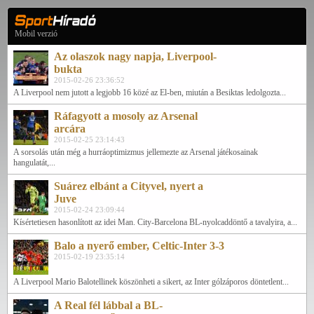
Mobil verzió
Az olaszok nagy napja, Liverpool-
bukta
2015-02-26 23:36:52
A Liverpool nem jutott a legjobb 16 közé az El-ben, miután a Besiktas ledolgozta...
Ráfagyott a mosoly az Arsenal
arcára
2015-02-25 23:14:43
A sorsolás után még a hurráoptimizmus jellemezte az Arsenal játékosainak
hangulatát,...
Suárez elbánt a Cityvel, nyert a
Juve
2015-02-24 23:09:44
Kísértetiesen hasonlított az idei Man. City-Barcelona BL-nyolcaddöntő a tavalyira, a...
Balo a nyerő ember, Celtic-Inter 3-3
2015-02-19 23:35:14
A Liverpool Mario Balotellinek köszönheti a sikert, az Inter gólzáporos döntetlent...
A Real fél lábbal a BL-