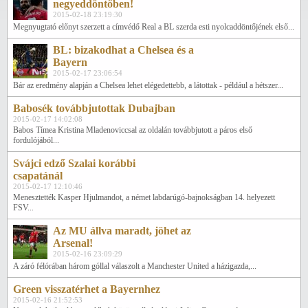
negyeddöntőben!
2015-02-18 23:19:30
Megnyugtató előnyt szerzett a címvédő Real a BL szerda esti nyolcaddöntőjének első...
BL: bizakodhat a Chelsea és a
Bayern
2015-02-17 23:06:54
Bár az eredmény alapján a Chelsea lehet elégedettebb, a látottak - például a hétszer...
Babosék továbbjutottak Dubajban
2015-02-17 14:02:08
Babos Tímea Kristina Mladenoviccsal az oldalán továbbjutott a páros első
fordulójából...
Svájci edző Szalai korábbi
csapatánál
2015-02-17 12:10:46
Menesztették Kasper Hjulmandot, a német labdarúgó-bajnokságban 14. helyezett
FSV...
Az MU állva maradt, jöhet az
Arsenal!
2015-02-16 23:09:29
A záró félórában három góllal válaszolt a Manchester United a házigazda,...
Green visszatérhet a Bayernhez
2015-02-16 21:52:53