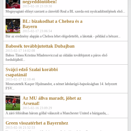
negyeddöntőben!
2015-02-18 23:19:30
Megnyugtató előnyt szerzett a címvédő Real a BL szerda esti nyolcaddöntőjének első...
BL: bizakodhat a Chelsea és a
Bayern
2015-02-17 23:06:54
Bár az eredmény alapján a Chelsea lehet elégedettebb, a látottak - például a hétszer...
Babosék továbbjutottak Dubajban
2015-02-17 14:02:08
Babos Tímea Kristina Mladenoviccsal az oldalán továbbjutott a páros első
fordulójából...
Svájci edző Szalai korábbi
csapatánál
2015-02-17 12:10:46
Menesztették Kasper Hjulmandot, a német labdarúgó-bajnokságban 14. helyezett
FSV...
Az MU állva maradt, jöhet az
Arsenal!
2015-02-16 23:09:29
A záró félórában három góllal válaszolt a Manchester United a házigazda,...
Green visszatérhet a Bayernhez
2015-02-16 21:52:53