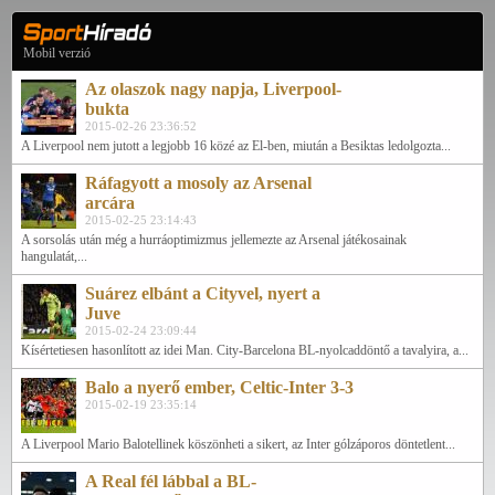
Mobil verzió
Az olaszok nagy napja, Liverpool-
bukta
2015-02-26 23:36:52
A Liverpool nem jutott a legjobb 16 közé az El-ben, miután a Besiktas ledolgozta...
Ráfagyott a mosoly az Arsenal
arcára
2015-02-25 23:14:43
A sorsolás után még a hurráoptimizmus jellemezte az Arsenal játékosainak
hangulatát,...
Suárez elbánt a Cityvel, nyert a
Juve
2015-02-24 23:09:44
Kísértetiesen hasonlított az idei Man. City-Barcelona BL-nyolcaddöntő a tavalyira, a...
Balo a nyerő ember, Celtic-Inter 3-3
2015-02-19 23:35:14
A Liverpool Mario Balotellinek köszönheti a sikert, az Inter gólzáporos döntetlent...
A Real fél lábbal a BL-