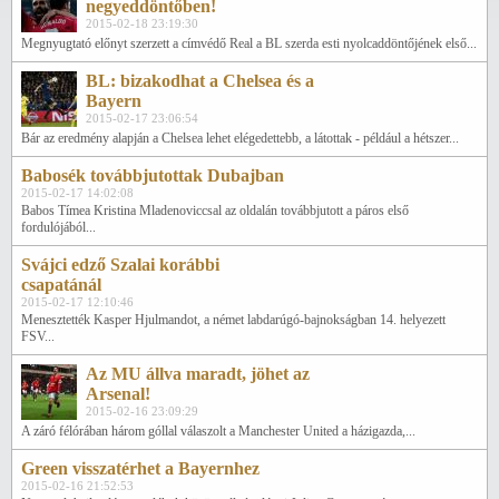
negyeddöntőben!
2015-02-18 23:19:30
Megnyugtató előnyt szerzett a címvédő Real a BL szerda esti nyolcaddöntőjének első...
BL: bizakodhat a Chelsea és a
Bayern
2015-02-17 23:06:54
Bár az eredmény alapján a Chelsea lehet elégedettebb, a látottak - például a hétszer...
Babosék továbbjutottak Dubajban
2015-02-17 14:02:08
Babos Tímea Kristina Mladenoviccsal az oldalán továbbjutott a páros első
fordulójából...
Svájci edző Szalai korábbi
csapatánál
2015-02-17 12:10:46
Menesztették Kasper Hjulmandot, a német labdarúgó-bajnokságban 14. helyezett
FSV...
Az MU állva maradt, jöhet az
Arsenal!
2015-02-16 23:09:29
A záró félórában három góllal válaszolt a Manchester United a házigazda,...
Green visszatérhet a Bayernhez
2015-02-16 21:52:53