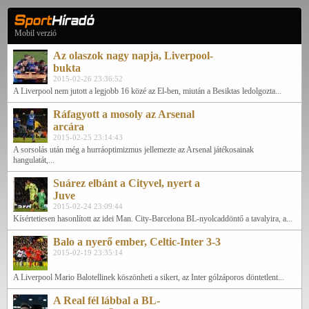
Mobil verzió
Az olaszok nagy napja, Liverpool-
bukta
2015-02-26 23:36:52
A Liverpool nem jutott a legjobb 16 közé az El-ben, miután a Besiktas ledolgozta...
Ráfagyott a mosoly az Arsenal
arcára
2015-02-25 23:14:43
A sorsolás után még a hurráoptimizmus jellemezte az Arsenal játékosainak
hangulatát,...
Suárez elbánt a Cityvel, nyert a
Juve
2015-02-24 23:09:44
Kísértetiesen hasonlított az idei Man. City-Barcelona BL-nyolcaddöntő a tavalyira, a...
Balo a nyerő ember, Celtic-Inter 3-3
2015-02-19 23:35:14
A Liverpool Mario Balotellinek köszönheti a sikert, az Inter gólzáporos döntetlent...
A Real fél lábbal a BL-