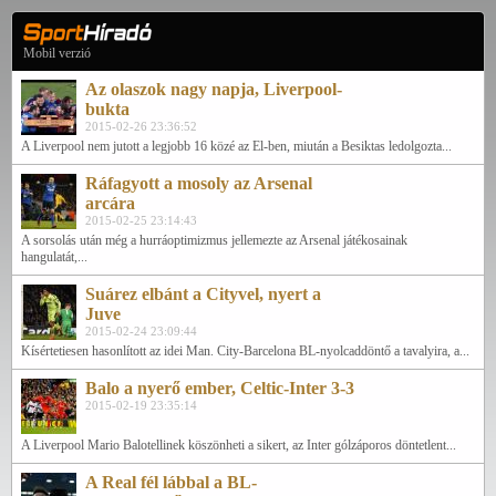
Mobil verzió
Az olaszok nagy napja, Liverpool-
bukta
2015-02-26 23:36:52
A Liverpool nem jutott a legjobb 16 közé az El-ben, miután a Besiktas ledolgozta...
Ráfagyott a mosoly az Arsenal
arcára
2015-02-25 23:14:43
A sorsolás után még a hurráoptimizmus jellemezte az Arsenal játékosainak
hangulatát,...
Suárez elbánt a Cityvel, nyert a
Juve
2015-02-24 23:09:44
Kísértetiesen hasonlított az idei Man. City-Barcelona BL-nyolcaddöntő a tavalyira, a...
Balo a nyerő ember, Celtic-Inter 3-3
2015-02-19 23:35:14
A Liverpool Mario Balotellinek köszönheti a sikert, az Inter gólzáporos döntetlent...
A Real fél lábbal a BL-