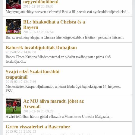
negyeddöntőben!
2015-02-18 23:19:30
Megnyugtató előnyt szerzett a címvédő Real a BL szerda esti nyolcaddöntőjének első...
BL: bizakodhat a Chelsea és a
Bayern
2015-02-17 23:06:54
Bár az eredmény alapján a Chelsea lehet elégedettebb, a látottak - például a hétszer...
Babosék továbbjutottak Dubajban
2015-02-17 14:02:08
Babos Tímea Kristina Mladenoviccsal az oldalán továbbjutott a páros első
fordulójából...
Svájci edző Szalai korábbi
csapatánál
2015-02-17 12:10:46
Menesztették Kasper Hjulmandot, a német labdarúgó-bajnokságban 14. helyezett
FSV...
Az MU állva maradt, jöhet az
Arsenal!
2015-02-16 23:09:29
A záró félórában három góllal válaszolt a Manchester United a házigazda,...
Green visszatérhet a Bayernhez
2015-02-16 21:52:53