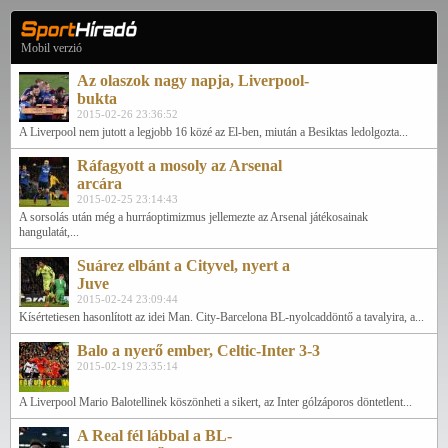
Mobil verzió
Az olaszok nagy napja, Liverpool-
bukta
2015-02-26 23:36:52
A Liverpool nem jutott a legjobb 16 közé az El-ben, miután a Besiktas ledolgozta...
Ráfagyott a mosoly az Arsenal
arcára
2015-02-25 23:14:43
A sorsolás után még a hurráoptimizmus jellemezte az Arsenal játékosainak
hangulatát,...
Suárez elbánt a Cityvel, nyert a
Juve
2015-02-24 23:09:44
Kísértetiesen hasonlított az idei Man. City-Barcelona BL-nyolcaddöntő a tavalyira, a...
Balo a nyerő ember, Celtic-Inter 3-3
2015-02-19 23:35:14
A Liverpool Mario Balotellinek köszönheti a sikert, az Inter gólzáporos döntetlent...
A Real fél lábbal a BL-