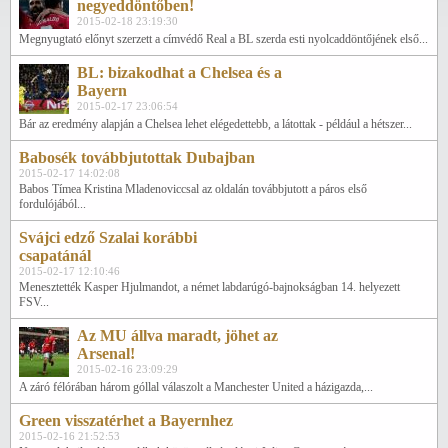
negyeddöntőben!
2015-02-18 23:19:30
Megnyugtató előnyt szerzett a címvédő Real a BL szerda esti nyolcaddöntőjének első...
BL: bizakodhat a Chelsea és a
Bayern
2015-02-17 23:06:54
Bár az eredmény alapján a Chelsea lehet elégedettebb, a látottak - például a hétszer...
Babosék továbbjutottak Dubajban
2015-02-17 14:02:08
Babos Tímea Kristina Mladenoviccsal az oldalán továbbjutott a páros első
fordulójából...
Svájci edző Szalai korábbi
csapatánál
2015-02-17 12:10:46
Menesztették Kasper Hjulmandot, a német labdarúgó-bajnokságban 14. helyezett
FSV...
Az MU állva maradt, jöhet az
Arsenal!
2015-02-16 23:09:29
A záró félórában három góllal válaszolt a Manchester United a házigazda,...
Green visszatérhet a Bayernhez
2015-02-16 21:52:53