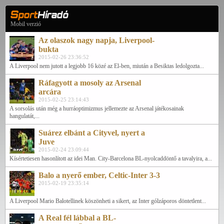
Mobil verzió
Az olaszok nagy napja, Liverpool-
bukta
2015-02-26 23:36:52
A Liverpool nem jutott a legjobb 16 közé az El-ben, miután a Besiktas ledolgozta...
Ráfagyott a mosoly az Arsenal
arcára
2015-02-25 23:14:43
A sorsolás után még a hurráoptimizmus jellemezte az Arsenal játékosainak
hangulatát,...
Suárez elbánt a Cityvel, nyert a
Juve
2015-02-24 23:09:44
Kísértetiesen hasonlított az idei Man. City-Barcelona BL-nyolcaddöntő a tavalyira, a...
Balo a nyerő ember, Celtic-Inter 3-3
2015-02-19 23:35:14
A Liverpool Mario Balotellinek köszönheti a sikert, az Inter gólzáporos döntetlent...
A Real fél lábbal a BL-