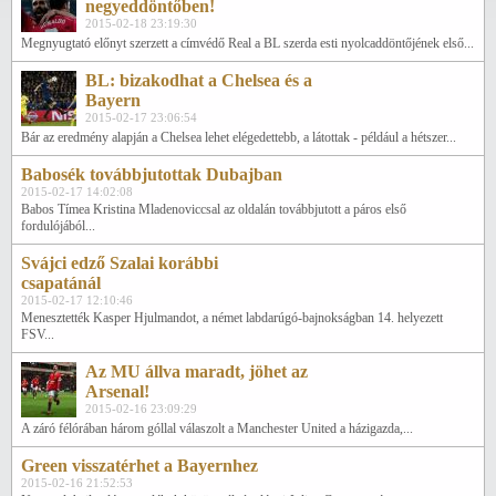
negyeddöntőben!
2015-02-18 23:19:30
Megnyugtató előnyt szerzett a címvédő Real a BL szerda esti nyolcaddöntőjének első...
BL: bizakodhat a Chelsea és a
Bayern
2015-02-17 23:06:54
Bár az eredmény alapján a Chelsea lehet elégedettebb, a látottak - például a hétszer...
Babosék továbbjutottak Dubajban
2015-02-17 14:02:08
Babos Tímea Kristina Mladenoviccsal az oldalán továbbjutott a páros első
fordulójából...
Svájci edző Szalai korábbi
csapatánál
2015-02-17 12:10:46
Menesztették Kasper Hjulmandot, a német labdarúgó-bajnokságban 14. helyezett
FSV...
Az MU állva maradt, jöhet az
Arsenal!
2015-02-16 23:09:29
A záró félórában három góllal válaszolt a Manchester United a házigazda,...
Green visszatérhet a Bayernhez
2015-02-16 21:52:53