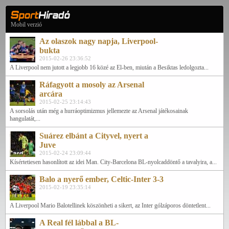
Mobil verzió
Az olaszok nagy napja, Liverpool-
bukta
2015-02-26 23:36:52
A Liverpool nem jutott a legjobb 16 közé az El-ben, miután a Besiktas ledolgozta...
Ráfagyott a mosoly az Arsenal
arcára
2015-02-25 23:14:43
A sorsolás után még a hurráoptimizmus jellemezte az Arsenal játékosainak
hangulatát,...
Suárez elbánt a Cityvel, nyert a
Juve
2015-02-24 23:09:44
Kísértetiesen hasonlított az idei Man. City-Barcelona BL-nyolcaddöntő a tavalyira, a...
Balo a nyerő ember, Celtic-Inter 3-3
2015-02-19 23:35:14
A Liverpool Mario Balotellinek köszönheti a sikert, az Inter gólzáporos döntetlent...
A Real fél lábbal a BL-