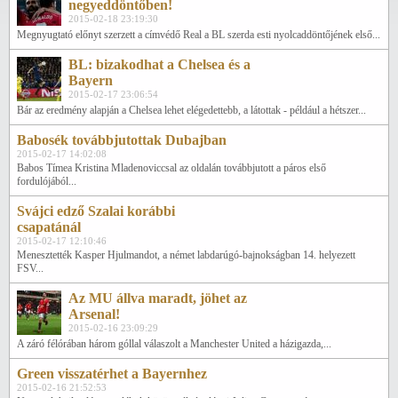
negyeddöntőben!
2015-02-18 23:19:30
Megnyugtató előnyt szerzett a címvédő Real a BL szerda esti nyolcaddöntőjének első...
BL: bizakodhat a Chelsea és a
Bayern
2015-02-17 23:06:54
Bár az eredmény alapján a Chelsea lehet elégedettebb, a látottak - például a hétszer...
Babosék továbbjutottak Dubajban
2015-02-17 14:02:08
Babos Tímea Kristina Mladenoviccsal az oldalán továbbjutott a páros első
fordulójából...
Svájci edző Szalai korábbi
csapatánál
2015-02-17 12:10:46
Menesztették Kasper Hjulmandot, a német labdarúgó-bajnokságban 14. helyezett
FSV...
Az MU állva maradt, jöhet az
Arsenal!
2015-02-16 23:09:29
A záró félórában három góllal válaszolt a Manchester United a házigazda,...
Green visszatérhet a Bayernhez
2015-02-16 21:52:53