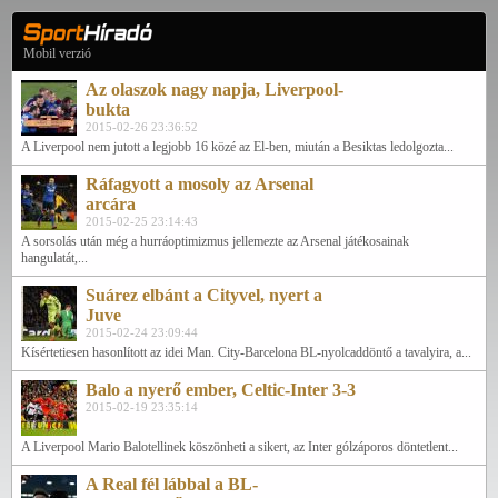
Mobil verzió
Az olaszok nagy napja, Liverpool-
bukta
2015-02-26 23:36:52
A Liverpool nem jutott a legjobb 16 közé az El-ben, miután a Besiktas ledolgozta...
Ráfagyott a mosoly az Arsenal
arcára
2015-02-25 23:14:43
A sorsolás után még a hurráoptimizmus jellemezte az Arsenal játékosainak
hangulatát,...
Suárez elbánt a Cityvel, nyert a
Juve
2015-02-24 23:09:44
Kísértetiesen hasonlított az idei Man. City-Barcelona BL-nyolcaddöntő a tavalyira, a...
Balo a nyerő ember, Celtic-Inter 3-3
2015-02-19 23:35:14
A Liverpool Mario Balotellinek köszönheti a sikert, az Inter gólzáporos döntetlent...
A Real fél lábbal a BL-