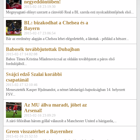
negyeddöntőben!
2015-02-18 23:19:30
Megnyugtató előnyt szerzett a címvédő Real a BL szerda esti nyolcaddöntőjének első...
BL: bizakodhat a Chelsea és a
Bayern
2015-02-17 23:06:54
Bár az eredmény alapján a Chelsea lehet elégedettebb, a látottak - például a hétszer...
Babosék továbbjutottak Dubajban
2015-02-17 14:02:08
Babos Tímea Kristina Mladenoviccsal az oldalán továbbjutott a páros első
fordulójából...
Svájci edző Szalai korábbi
csapatánál
2015-02-17 12:10:46
Menesztették Kasper Hjulmandot, a német labdarúgó-bajnokságban 14. helyezett
FSV...
Az MU állva maradt, jöhet az
Arsenal!
2015-02-16 23:09:29
A záró félórában három góllal válaszolt a Manchester United a házigazda,...
Green visszatérhet a Bayernhez
2015-02-16 21:52:53