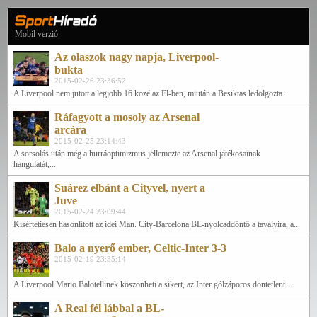
Mobil verzió
Az olaszok nagy napja, Liverpool-
bukta
2015-02-26 23:36:52
A Liverpool nem jutott a legjobb 16 közé az El-ben, miután a Besiktas ledolgozta...
Ráfagyott a mosoly az Arsenal
arcára
2015-02-25 23:14:43
A sorsolás után még a hurráoptimizmus jellemezte az Arsenal játékosainak
hangulatát,...
Suárez elbánt a Cityvel, nyert a
Juve
2015-02-24 23:09:44
Kísértetiesen hasonlított az idei Man. City-Barcelona BL-nyolcaddöntő a tavalyira, a...
Balo a nyerő ember, Celtic-Inter 3-3
2015-02-19 23:35:14
A Liverpool Mario Balotellinek köszönheti a sikert, az Inter gólzáporos döntetlent...
A Real fél lábbal a BL-