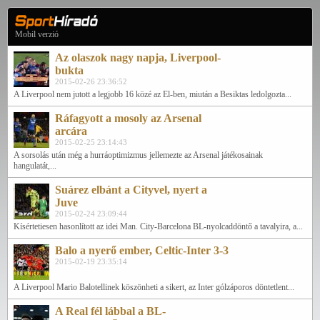
Mobil verzió
Az olaszok nagy napja, Liverpool-
bukta
2015-02-26 23:36:52
A Liverpool nem jutott a legjobb 16 közé az El-ben, miután a Besiktas ledolgozta...
Ráfagyott a mosoly az Arsenal
arcára
2015-02-25 23:14:43
A sorsolás után még a hurráoptimizmus jellemezte az Arsenal játékosainak
hangulatát,...
Suárez elbánt a Cityvel, nyert a
Juve
2015-02-24 23:09:44
Kísértetiesen hasonlított az idei Man. City-Barcelona BL-nyolcaddöntő a tavalyira, a...
Balo a nyerő ember, Celtic-Inter 3-3
2015-02-19 23:35:14
A Liverpool Mario Balotellinek köszönheti a sikert, az Inter gólzáporos döntetlent...
A Real fél lábbal a BL-