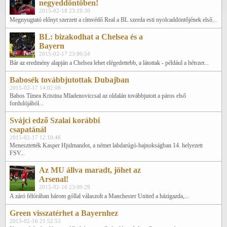
negyeddöntőben!
2015-02-18 23:19:30
Megnyugtató előnyt szerzett a címvédő Real a BL szerda esti nyolcaddöntőjének első...
BL: bizakodhat a Chelsea és a
Bayern
2015-02-17 23:06:54
Bár az eredmény alapján a Chelsea lehet elégedettebb, a látottak - például a hétszer...
Babosék továbbjutottak Dubajban
2015-02-17 14:02:08
Babos Tímea Kristina Mladenoviccsal az oldalán továbbjutott a páros első
fordulójából...
Svájci edző Szalai korábbi
csapatánál
2015-02-17 12:10:46
Menesztették Kasper Hjulmandot, a német labdarúgó-bajnokságban 14. helyezett
FSV...
Az MU állva maradt, jöhet az
Arsenal!
2015-02-16 23:09:29
A záró félórában három góllal válaszolt a Manchester United a házigazda,...
Green visszatérhet a Bayernhez
2015-02-16 21:52:53