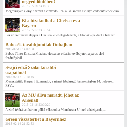
negyeddöntőben!
2015-02-18 23:19:30
Megnyugtató előnyt szerzett a címvédő Real a BL szerda esti nyolcaddöntőjének első...
BL: bizakodhat a Chelsea és a
Bayern
2015-02-17 23:06:54
Bár az eredmény alapján a Chelsea lehet elégedettebb, a látottak - például a hétszer...
Babosék továbbjutottak Dubajban
2015-02-17 14:02:08
Babos Tímea Kristina Mladenoviccsal az oldalán továbbjutott a páros első
fordulójából...
Svájci edző Szalai korábbi
csapatánál
2015-02-17 12:10:46
Menesztették Kasper Hjulmandot, a német labdarúgó-bajnokságban 14. helyezett
FSV...
Az MU állva maradt, jöhet az
Arsenal!
2015-02-16 23:09:29
A záró félórában három góllal válaszolt a Manchester United a házigazda,...
Green visszatérhet a Bayernhez
2015-02-16 21:52:53