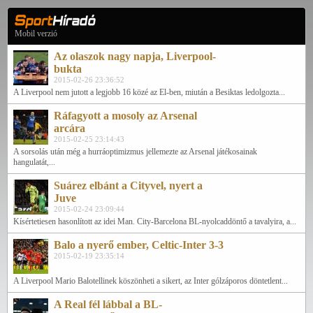
Mobil verzió
Az olaszok nagy napja, Liverpool-
bukta
2015-02-26 23:36:52
A Liverpool nem jutott a legjobb 16 közé az El-ben, miután a Besiktas ledolgozta...
Ráfagyott a mosoly az Arsenal
arcára
2015-02-25 23:14:43
A sorsolás után még a hurráoptimizmus jellemezte az Arsenal játékosainak
hangulatát,...
Suárez elbánt a Cityvel, nyert a
Juve
2015-02-24 23:09:44
Kísértetiesen hasonlított az idei Man. City-Barcelona BL-nyolcaddöntő a tavalyira, a...
Balo a nyerő ember, Celtic-Inter 3-3
2015-02-19 23:35:14
A Liverpool Mario Balotellinek köszönheti a sikert, az Inter gólzáporos döntetlent...
A Real fél lábbal a BL-