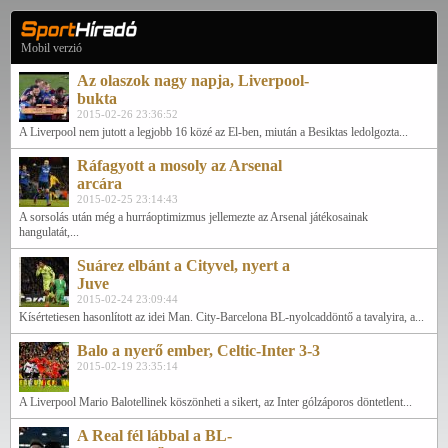
Mobil verzió
Az olaszok nagy napja, Liverpool-
bukta
2015-02-26 23:36:52
A Liverpool nem jutott a legjobb 16 közé az El-ben, miután a Besiktas ledolgozta...
Ráfagyott a mosoly az Arsenal
arcára
2015-02-25 23:14:43
A sorsolás után még a hurráoptimizmus jellemezte az Arsenal játékosainak
hangulatát,...
Suárez elbánt a Cityvel, nyert a
Juve
2015-02-24 23:09:44
Kísértetiesen hasonlított az idei Man. City-Barcelona BL-nyolcaddöntő a tavalyira, a...
Balo a nyerő ember, Celtic-Inter 3-3
2015-02-19 23:35:14
A Liverpool Mario Balotellinek köszönheti a sikert, az Inter gólzáporos döntetlent...
A Real fél lábbal a BL-