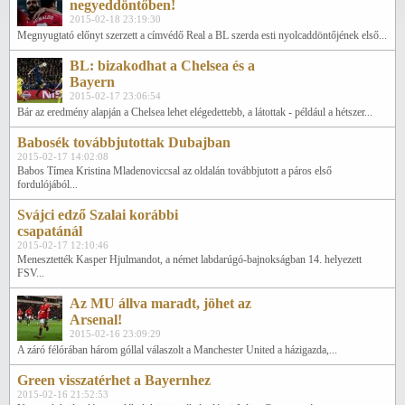
negyeddöntőben!
2015-02-18 23:19:30
Megnyugtató előnyt szerzett a címvédő Real a BL szerda esti nyolcaddöntőjének első...
BL: bizakodhat a Chelsea és a
Bayern
2015-02-17 23:06:54
Bár az eredmény alapján a Chelsea lehet elégedettebb, a látottak - például a hétszer...
Babosék továbbjutottak Dubajban
2015-02-17 14:02:08
Babos Tímea Kristina Mladenoviccsal az oldalán továbbjutott a páros első
fordulójából...
Svájci edző Szalai korábbi
csapatánál
2015-02-17 12:10:46
Menesztették Kasper Hjulmandot, a német labdarúgó-bajnokságban 14. helyezett
FSV...
Az MU állva maradt, jöhet az
Arsenal!
2015-02-16 23:09:29
A záró félórában három góllal válaszolt a Manchester United a házigazda,...
Green visszatérhet a Bayernhez
2015-02-16 21:52:53