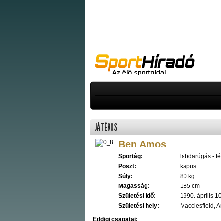
JÁTÉKOS
Ben Amos
Sportág:
labdarúgás - fér
Poszt:
kapus
Súly:
80 kg
Magasság:
185 cm
Születési idő:
1990. április 10
Születési hely:
Macclesfield, A
Eddigi csapatai: