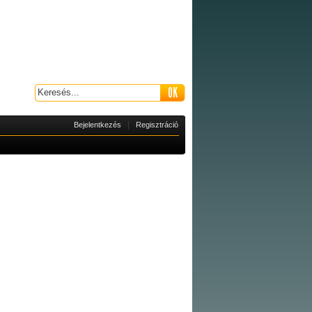
|
Bejelentkezés
Regisztráció