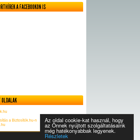
ORTHÍREK A FACEBOOKON IS
 OLDALAK
k.hu
Az oldal cookie-kat használ, hogy
sítás a Biztosítók.hu-n
az Önnek nyújtott szolgáltatásaink
k.hu
még hatékonyabbak legyenek.
Részletek