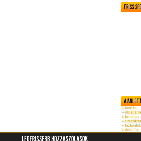
FRISS SP
AJÁNLOTT
» love.hu
» ingatlano
» book.hu
» Utasbizto
» biztosito
» data.hu
LEGFRISSEBB HOZZÁSZÓLÁSOK