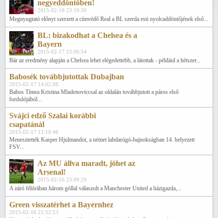
negyeddöntőben!
2015-02-18 23:19:30
Megnyugtató előnyt szerzett a címvédő Real a BL szerda esti nyolcaddöntőjének első...
BL: bizakodhat a Chelsea és a
Bayern
2015-02-17 23:06:54
Bár az eredmény alapján a Chelsea lehet elégedettebb, a látottak - például a hétszer...
Babosék továbbjutottak Dubajban
2015-02-17 14:02:08
Babos Tímea Kristina Mladenoviccsal az oldalán továbbjutott a páros első
fordulójából...
Svájci edző Szalai korábbi
csapatánál
2015-02-17 12:10:46
Menesztették Kasper Hjulmandot, a német labdarúgó-bajnokságban 14. helyezett
FSV...
Az MU állva maradt, jöhet az
Arsenal!
2015-02-16 23:09:29
A záró félórában három góllal válaszolt a Manchester United a házigazda,...
Green visszatérhet a Bayernhez
2015-02-16 21:52:53