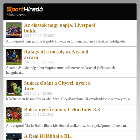
Mobil verzió
Az olaszok nagy napja, Liverpool-
bukta
2015-02-26 23:36:52
A Liverpool nem jutott a legjobb 16 közé az El-ben, miután a Besiktas ledolgozta...
Ráfagyott a mosoly az Arsenal
arcára
2015-02-25 23:14:43
A sorsolás után még a hurráoptimizmus jellemezte az Arsenal játékosainak
hangulatát,...
Suárez elbánt a Cityvel, nyert a
Juve
2015-02-24 23:09:44
Kísértetiesen hasonlított az idei Man. City-Barcelona BL-nyolcaddöntő a tavalyira, a...
Balo a nyerő ember, Celtic-Inter 3-3
2015-02-19 23:35:14
A Liverpool Mario Balotellinek köszönheti a sikert, az Inter gólzáporos döntetlent...
A Real fél lábbal a BL-