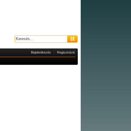
|
Bejelentkezés
Regisztráció