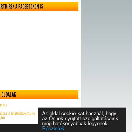
ORTHÍREK A FACEBOOKON IS
 OLDALAK
k.hu
Az oldal cookie-kat használ, hogy
sítás a Biztosítók.hu-n
az Önnek nyújtott szolgáltatásaink
k.hu
még hatékonyabbak legyenek.
Részletek