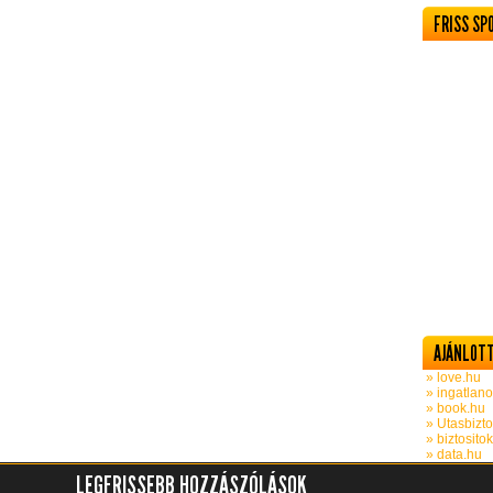
FRISS SP
AJÁNLOTT
» love.hu
» ingatlano
» book.hu
» Utasbizto
» biztosito
» data.hu
LEGFRISSEBB HOZZÁSZÓLÁSOK