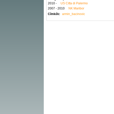
2010 -
US Citta di Palermo
2007 - 2010
NK Maribor
Címkék:
armin_bacinovic