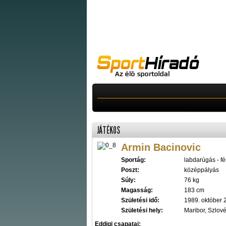
JÁTÉKOS
Armin Bacinovic
Sportág:
labdarúgás - fér
Poszt:
középpályás
Súly:
76 kg
Magasság:
183 cm
Születési idő:
1989. október 
Születési hely:
Maribor, Szlov
Eddigi csapatai: