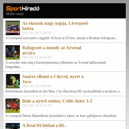
Mobil verzió
Az olaszok nagy napja, Liverpool-
bukta
2015-02-26 23:36:52
A Liverpool nem jutott a legjobb 16 közé az El-ben, miután a Besiktas ledolgozta...
Ráfagyott a mosoly az Arsenal
arcára
2015-02-25 23:14:43
A sorsolás után még a hurráoptimizmus jellemezte az Arsenal játékosainak
hangulatát,...
Suárez elbánt a Cityvel, nyert a
Juve
2015-02-24 23:09:44
Kísértetiesen hasonlított az idei Man. City-Barcelona BL-nyolcaddöntő a tavalyira, a...
Balo a nyerő ember, Celtic-Inter 3-3
2015-02-19 23:35:14
A Liverpool Mario Balotellinek köszönheti a sikert, az Inter gólzáporos döntetlent...
A Real fél lábbal a BL-