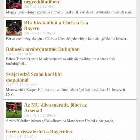
negyeddöntőben!
2015-02-18 23:19:30
Megnyugtató előnyt szerzett a címvédő Real a BL szerda esti nyolcaddöntőjének első...
BL: bizakodhat a Chelsea és a
Bayern
2015-02-17 23:06:54
Bár az eredmény alapján a Chelsea lehet elégedettebb, a látottak - például a hétszer...
Babosék továbbjutottak Dubajban
2015-02-17 14:02:08
Babos Tímea Kristina Mladenoviccsal az oldalán továbbjutott a páros első
fordulójából...
Svájci edző Szalai korábbi
csapatánál
2015-02-17 12:10:46
Menesztették Kasper Hjulmandot, a német labdarúgó-bajnokságban 14. helyezett
FSV...
Az MU állva maradt, jöhet az
Arsenal!
2015-02-16 23:09:29
A záró félórában három góllal válaszolt a Manchester United a házigazda,...
Green visszatérhet a Bayernhez
2015-02-16 21:52:53