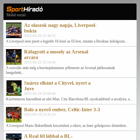
Mobil verzió
Az olaszok nagy napja, Liverpool-
bukta
2015-02-26 23:36:52
A Liverpool nem jutott a legjobb 16 közé az El-ben, miután a Besiktas ledolgozta...
Ráfagyott a mosoly az Arsenal
arcára
2015-02-25 23:14:43
A sorsolás után még a hurráoptimizmus jellemezte az Arsenal játékosainak
hangulatát,...
Suárez elbánt a Cityvel, nyert a
Juve
2015-02-24 23:09:44
Kísértetiesen hasonlított az idei Man. City-Barcelona BL-nyolcaddöntő a tavalyira, a...
Balo a nyerő ember, Celtic-Inter 3-3
2015-02-19 23:35:14
A Liverpool Mario Balotellinek köszönheti a sikert, az Inter gólzáporos döntetlent...
A Real fél lábbal a BL-