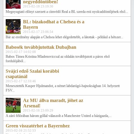
negyeddöntőben!
2015-02-18 23:19:30
Megnyugtató előnyt szerzett a címvédő Real a BL szerda esti nyolcaddöntőjének első...
BL: bizakodhat a Chelsea és a
Bayern
2015-02-17 23:06:54
Bár az eredmény alapján a Chelsea lehet elégedettebb, a látottak - például a hétszer...
Babosék továbbjutottak Dubajban
2015-02-17 14:02:08
Babos Tímea Kristina Mladenoviccsal az oldalán továbbjutott a páros első
fordulójából...
Svájci edző Szalai korábbi
csapatánál
2015-02-17 12:10:46
Menesztették Kasper Hjulmandot, a német labdarúgó-bajnokságban 14. helyezett
FSV...
Az MU állva maradt, jöhet az
Arsenal!
2015-02-16 23:09:29
A záró félórában három góllal válaszolt a Manchester United a házigazda,...
Green visszatérhet a Bayernhez
2015-02-16 21:52:53