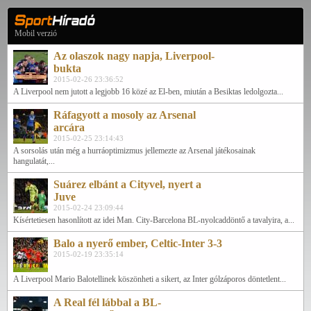
Mobil verzió
Az olaszok nagy napja, Liverpool-
bukta
2015-02-26 23:36:52
A Liverpool nem jutott a legjobb 16 közé az El-ben, miután a Besiktas ledolgozta...
Ráfagyott a mosoly az Arsenal
arcára
2015-02-25 23:14:43
A sorsolás után még a hurráoptimizmus jellemezte az Arsenal játékosainak
hangulatát,...
Suárez elbánt a Cityvel, nyert a
Juve
2015-02-24 23:09:44
Kísértetiesen hasonlított az idei Man. City-Barcelona BL-nyolcaddöntő a tavalyira, a...
Balo a nyerő ember, Celtic-Inter 3-3
2015-02-19 23:35:14
A Liverpool Mario Balotellinek köszönheti a sikert, az Inter gólzáporos döntetlent...
A Real fél lábbal a BL-