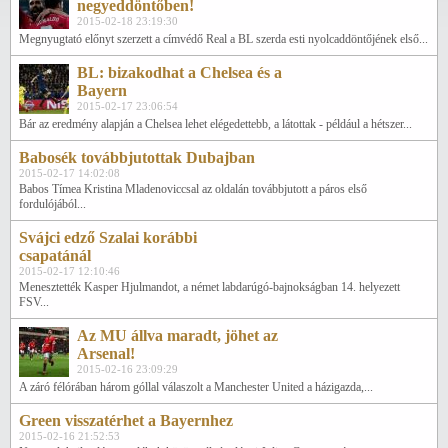
negyeddöntőben!
2015-02-18 23:19:30
Megnyugtató előnyt szerzett a címvédő Real a BL szerda esti nyolcaddöntőjének első...
BL: bizakodhat a Chelsea és a
Bayern
2015-02-17 23:06:54
Bár az eredmény alapján a Chelsea lehet elégedettebb, a látottak - például a hétszer...
Babosék továbbjutottak Dubajban
2015-02-17 14:02:08
Babos Tímea Kristina Mladenoviccsal az oldalán továbbjutott a páros első
fordulójából...
Svájci edző Szalai korábbi
csapatánál
2015-02-17 12:10:46
Menesztették Kasper Hjulmandot, a német labdarúgó-bajnokságban 14. helyezett
FSV...
Az MU állva maradt, jöhet az
Arsenal!
2015-02-16 23:09:29
A záró félórában három góllal válaszolt a Manchester United a házigazda,...
Green visszatérhet a Bayernhez
2015-02-16 21:52:53