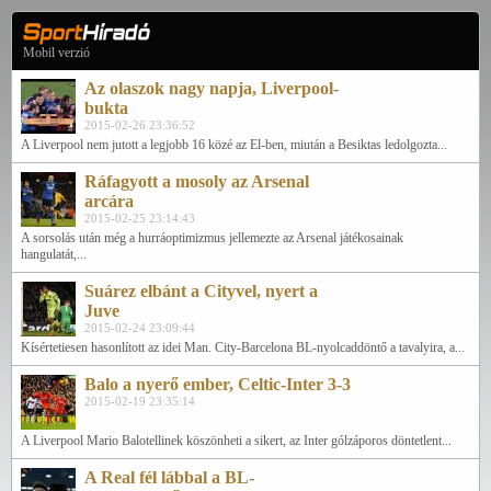
Mobil verzió
Az olaszok nagy napja, Liverpool-
bukta
2015-02-26 23:36:52
A Liverpool nem jutott a legjobb 16 közé az El-ben, miután a Besiktas ledolgozta...
Ráfagyott a mosoly az Arsenal
arcára
2015-02-25 23:14:43
A sorsolás után még a hurráoptimizmus jellemezte az Arsenal játékosainak
hangulatát,...
Suárez elbánt a Cityvel, nyert a
Juve
2015-02-24 23:09:44
Kísértetiesen hasonlított az idei Man. City-Barcelona BL-nyolcaddöntő a tavalyira, a...
Balo a nyerő ember, Celtic-Inter 3-3
2015-02-19 23:35:14
A Liverpool Mario Balotellinek köszönheti a sikert, az Inter gólzáporos döntetlent...
A Real fél lábbal a BL-