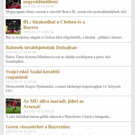
negyeddöntőben!
2015-02-18 23:19:30
Megnyugtató előnyt szerzett a címvédő Real a BL szerda esti nyolcaddöntőjének első...
BL: bizakodhat a Chelsea és a
Bayern
2015-02-17 23:06:54
Bár az eredmény alapján a Chelsea lehet elégedettebb, a látottak - például a hétszer...
Babosék továbbjutottak Dubajban
2015-02-17 14:02:08
Babos Tímea Kristina Mladenoviccsal az oldalán továbbjutott a páros első
fordulójából...
Svájci edző Szalai korábbi
csapatánál
2015-02-17 12:10:46
Menesztették Kasper Hjulmandot, a német labdarúgó-bajnokságban 14. helyezett
FSV...
Az MU állva maradt, jöhet az
Arsenal!
2015-02-16 23:09:29
A záró félórában három góllal válaszolt a Manchester United a házigazda,...
Green visszatérhet a Bayernhez
2015-02-16 21:52:53