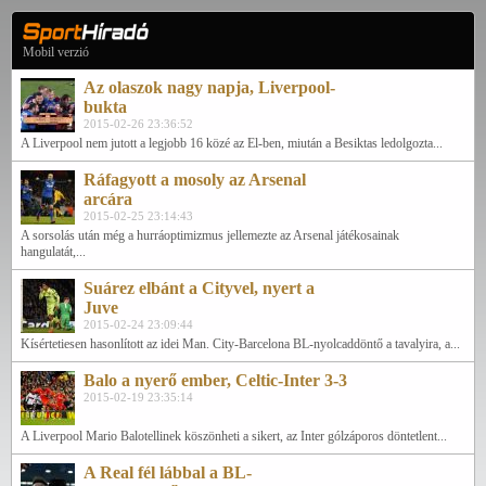
Mobil verzió
Az olaszok nagy napja, Liverpool-
bukta
2015-02-26 23:36:52
A Liverpool nem jutott a legjobb 16 közé az El-ben, miután a Besiktas ledolgozta...
Ráfagyott a mosoly az Arsenal
arcára
2015-02-25 23:14:43
A sorsolás után még a hurráoptimizmus jellemezte az Arsenal játékosainak
hangulatát,...
Suárez elbánt a Cityvel, nyert a
Juve
2015-02-24 23:09:44
Kísértetiesen hasonlított az idei Man. City-Barcelona BL-nyolcaddöntő a tavalyira, a...
Balo a nyerő ember, Celtic-Inter 3-3
2015-02-19 23:35:14
A Liverpool Mario Balotellinek köszönheti a sikert, az Inter gólzáporos döntetlent...
A Real fél lábbal a BL-