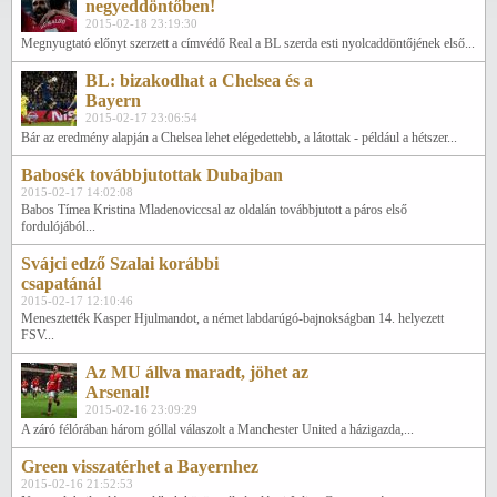
negyeddöntőben!
2015-02-18 23:19:30
Megnyugtató előnyt szerzett a címvédő Real a BL szerda esti nyolcaddöntőjének első...
BL: bizakodhat a Chelsea és a
Bayern
2015-02-17 23:06:54
Bár az eredmény alapján a Chelsea lehet elégedettebb, a látottak - például a hétszer...
Babosék továbbjutottak Dubajban
2015-02-17 14:02:08
Babos Tímea Kristina Mladenoviccsal az oldalán továbbjutott a páros első
fordulójából...
Svájci edző Szalai korábbi
csapatánál
2015-02-17 12:10:46
Menesztették Kasper Hjulmandot, a német labdarúgó-bajnokságban 14. helyezett
FSV...
Az MU állva maradt, jöhet az
Arsenal!
2015-02-16 23:09:29
A záró félórában három góllal válaszolt a Manchester United a házigazda,...
Green visszatérhet a Bayernhez
2015-02-16 21:52:53