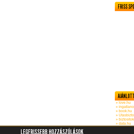
FRISS SP
AJÁNLOTT
» love.hu
» ingatlano
» book.hu
» Utasbizto
» biztosito
» data.hu
LEGFRISSEBB HOZZÁSZÓLÁSOK