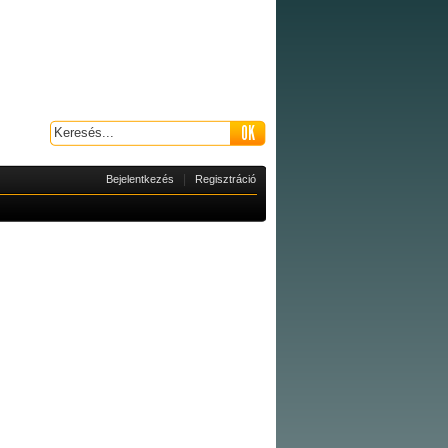
|
Bejelentkezés
Regisztráció