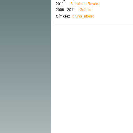
2011 -
Blackburn Rovers
2009 - 2011
Grémio
Címkék:
bruno_ribeiro