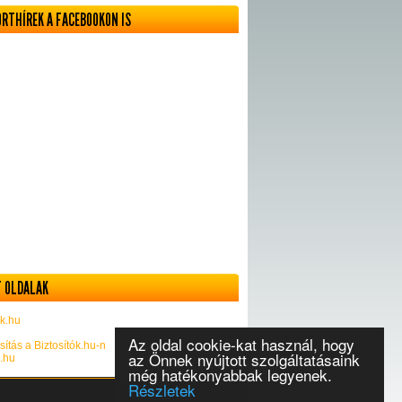
ORTHÍREK A FACEBOOKON IS
 OLDALAK
k.hu
Az oldal cookie-kat használ, hogy
sítás a Biztosítók.hu-n
az Önnek nyújtott szolgáltatásaink
k.hu
még hatékonyabbak legyenek.
Részletek