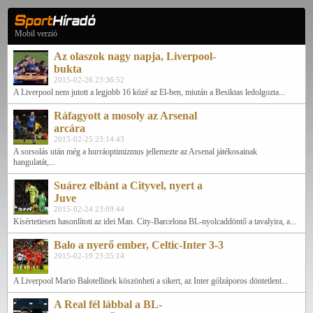
Mobil verzió
Az olaszok nagy napja, Liverpool-
bukta
2015-02-26 23:36:52
A Liverpool nem jutott a legjobb 16 közé az El-ben, miután a Besiktas ledolgozta...
Ráfagyott a mosoly az Arsenal
arcára
2015-02-25 23:14:43
A sorsolás után még a hurráoptimizmus jellemezte az Arsenal játékosainak
hangulatát,...
Suárez elbánt a Cityvel, nyert a
Juve
2015-02-24 23:09:44
Kísértetiesen hasonlított az idei Man. City-Barcelona BL-nyolcaddöntő a tavalyira, a...
Balo a nyerő ember, Celtic-Inter 3-3
2015-02-19 23:35:14
A Liverpool Mario Balotellinek köszönheti a sikert, az Inter gólzáporos döntetlent...
A Real fél lábbal a BL-