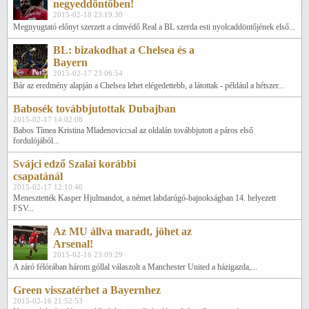
negyeddöntőben!
2015-02-18 23:19:30
Megnyugtató előnyt szerzett a címvédő Real a BL szerda esti nyolcaddöntőjének első...
BL: bizakodhat a Chelsea és a
Bayern
2015-02-17 23:06:54
Bár az eredmény alapján a Chelsea lehet elégedettebb, a látottak - például a hétszer...
Babosék továbbjutottak Dubajban
2015-02-17 14:02:08
Babos Tímea Kristina Mladenoviccsal az oldalán továbbjutott a páros első
fordulójából...
Svájci edző Szalai korábbi
csapatánál
2015-02-17 12:10:46
Menesztették Kasper Hjulmandot, a német labdarúgó-bajnokságban 14. helyezett
FSV...
Az MU állva maradt, jöhet az
Arsenal!
2015-02-16 23:09:29
A záró félórában három góllal válaszolt a Manchester United a házigazda,...
Green visszatérhet a Bayernhez
2015-02-16 21:52:53