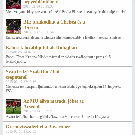
negyeddöntőben!
2015-02-18 23:19:30
Megnyugtató előnyt szerzett a címvédő Real a BL szerda esti nyolcaddöntőjének első...
BL: bizakodhat a Chelsea és a
Bayern
2015-02-17 23:06:54
Bár az eredmény alapján a Chelsea lehet elégedettebb, a látottak - például a hétszer...
Babosék továbbjutottak Dubajban
2015-02-17 14:02:08
Babos Tímea Kristina Mladenoviccsal az oldalán továbbjutott a páros első
fordulójából...
Svájci edző Szalai korábbi
csapatánál
2015-02-17 12:10:46
Menesztették Kasper Hjulmandot, a német labdarúgó-bajnokságban 14. helyezett
FSV...
Az MU állva maradt, jöhet az
Arsenal!
2015-02-16 23:09:29
A záró félórában három góllal válaszolt a Manchester United a házigazda,...
Green visszatérhet a Bayernhez
2015-02-16 21:52:53