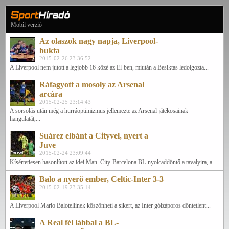
Mobil verzió
Az olaszok nagy napja, Liverpool-
bukta
2015-02-26 23:36:52
A Liverpool nem jutott a legjobb 16 közé az El-ben, miután a Besiktas ledolgozta...
Ráfagyott a mosoly az Arsenal
arcára
2015-02-25 23:14:43
A sorsolás után még a hurráoptimizmus jellemezte az Arsenal játékosainak
hangulatát,...
Suárez elbánt a Cityvel, nyert a
Juve
2015-02-24 23:09:44
Kísértetiesen hasonlított az idei Man. City-Barcelona BL-nyolcaddöntő a tavalyira, a...
Balo a nyerő ember, Celtic-Inter 3-3
2015-02-19 23:35:14
A Liverpool Mario Balotellinek köszönheti a sikert, az Inter gólzáporos döntetlent...
A Real fél lábbal a BL-