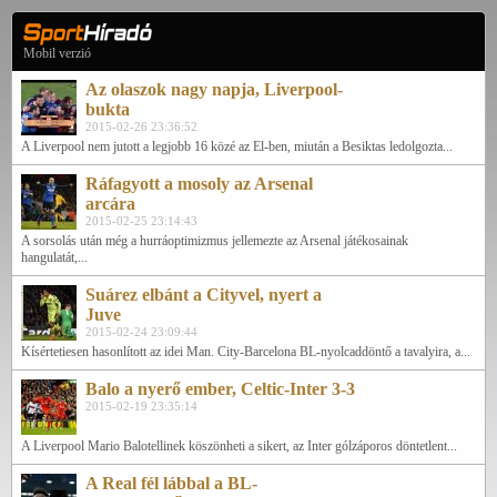
Mobil verzió
Az olaszok nagy napja, Liverpool-
bukta
2015-02-26 23:36:52
A Liverpool nem jutott a legjobb 16 közé az El-ben, miután a Besiktas ledolgozta...
Ráfagyott a mosoly az Arsenal
arcára
2015-02-25 23:14:43
A sorsolás után még a hurráoptimizmus jellemezte az Arsenal játékosainak
hangulatát,...
Suárez elbánt a Cityvel, nyert a
Juve
2015-02-24 23:09:44
Kísértetiesen hasonlított az idei Man. City-Barcelona BL-nyolcaddöntő a tavalyira, a...
Balo a nyerő ember, Celtic-Inter 3-3
2015-02-19 23:35:14
A Liverpool Mario Balotellinek köszönheti a sikert, az Inter gólzáporos döntetlent...
A Real fél lábbal a BL-