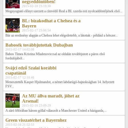
negyeddöntőben!
2015-02-18 23:19:30
Megnyugtató előnyt szerzett a címvédő Real a BL szerda esti nyolcaddöntőjének első...
BL: bizakodhat a Chelsea és a
Bayern
2015-02-17 23:06:54
Bár az eredmény alapján a Chelsea lehet elégedettebb, a látottak - például a hétszer...
Babosék továbbjutottak Dubajban
2015-02-17 14:02:08
Babos Tímea Kristina Mladenoviccsal az oldalán továbbjutott a páros első
fordulójából...
Svájci edző Szalai korábbi
csapatánál
2015-02-17 12:10:46
Menesztették Kasper Hjulmandot, a német labdarúgó-bajnokságban 14. helyezett
FSV...
Az MU állva maradt, jöhet az
Arsenal!
2015-02-16 23:09:29
A záró félórában három góllal válaszolt a Manchester United a házigazda,...
Green visszatérhet a Bayernhez
2015-02-16 21:52:53