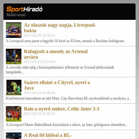
Mobil verzió
Az olaszok nagy napja, Liverpool-
bukta
2015-02-26 23:36:52
A Liverpool nem jutott a legjobb 16 közé az El-ben, miután a Besiktas ledolgozta...
Ráfagyott a mosoly az Arsenal
arcára
2015-02-25 23:14:43
A sorsolás után még a hurráoptimizmus jellemezte az Arsenal játékosainak
hangulatát,...
Suárez elbánt a Cityvel, nyert a
Juve
2015-02-24 23:09:44
Kísértetiesen hasonlított az idei Man. City-Barcelona BL-nyolcaddöntő a tavalyira, a...
Balo a nyerő ember, Celtic-Inter 3-3
2015-02-19 23:35:14
A Liverpool Mario Balotellinek köszönheti a sikert, az Inter gólzáporos döntetlent...
A Real fél lábbal a BL-