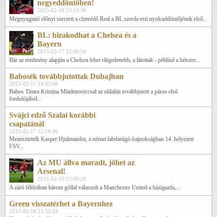
negyeddöntőben!
2015-02-18 23:19:30
Megnyugtató előnyt szerzett a címvédő Real a BL szerda esti nyolcaddöntőjének első...
BL: bizakodhat a Chelsea és a
Bayern
2015-02-17 23:06:54
Bár az eredmény alapján a Chelsea lehet elégedettebb, a látottak - például a hétszer...
Babosék továbbjutottak Dubajban
2015-02-17 14:02:08
Babos Tímea Kristina Mladenoviccsal az oldalán továbbjutott a páros első
fordulójából...
Svájci edző Szalai korábbi
csapatánál
2015-02-17 12:10:46
Menesztették Kasper Hjulmandot, a német labdarúgó-bajnokságban 14. helyezett
FSV...
Az MU állva maradt, jöhet az
Arsenal!
2015-02-16 23:09:29
A záró félórában három góllal válaszolt a Manchester United a házigazda,...
Green visszatérhet a Bayernhez
2015-02-16 21:52:53