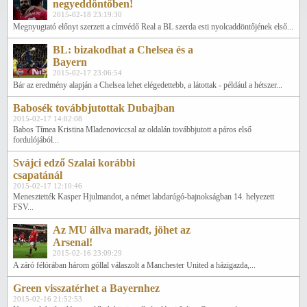
negyeddöntőben!
2015-02-18 23:19:30
Megnyugtató előnyt szerzett a címvédő Real a BL szerda esti nyolcaddöntőjének első...
BL: bizakodhat a Chelsea és a
Bayern
2015-02-17 23:06:54
Bár az eredmény alapján a Chelsea lehet elégedettebb, a látottak - például a hétszer...
Babosék továbbjutottak Dubajban
2015-02-17 14:02:08
Babos Tímea Kristina Mladenoviccsal az oldalán továbbjutott a páros első
fordulójából...
Svájci edző Szalai korábbi
csapatánál
2015-02-17 12:10:46
Menesztették Kasper Hjulmandot, a német labdarúgó-bajnokságban 14. helyezett
FSV...
Az MU állva maradt, jöhet az
Arsenal!
2015-02-16 23:09:29
A záró félórában három góllal válaszolt a Manchester United a házigazda,...
Green visszatérhet a Bayernhez
2015-02-16 21:52:53