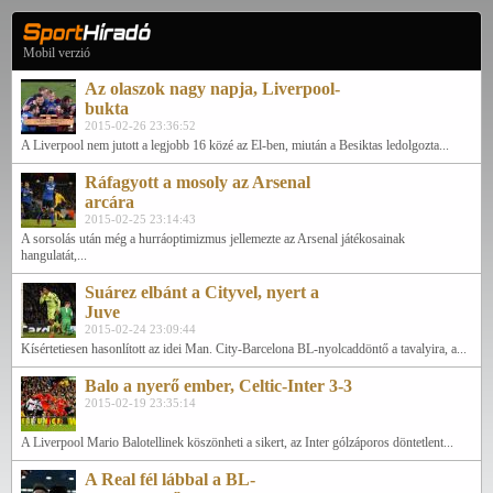
Mobil verzió
Az olaszok nagy napja, Liverpool-
bukta
2015-02-26 23:36:52
A Liverpool nem jutott a legjobb 16 közé az El-ben, miután a Besiktas ledolgozta...
Ráfagyott a mosoly az Arsenal
arcára
2015-02-25 23:14:43
A sorsolás után még a hurráoptimizmus jellemezte az Arsenal játékosainak
hangulatát,...
Suárez elbánt a Cityvel, nyert a
Juve
2015-02-24 23:09:44
Kísértetiesen hasonlított az idei Man. City-Barcelona BL-nyolcaddöntő a tavalyira, a...
Balo a nyerő ember, Celtic-Inter 3-3
2015-02-19 23:35:14
A Liverpool Mario Balotellinek köszönheti a sikert, az Inter gólzáporos döntetlent...
A Real fél lábbal a BL-