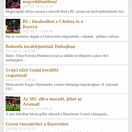
negyeddöntőben!
2015-02-18 23:19:30
Megnyugtató előnyt szerzett a címvédő Real a BL szerda esti nyolcaddöntőjének első...
BL: bizakodhat a Chelsea és a
Bayern
2015-02-17 23:06:54
Bár az eredmény alapján a Chelsea lehet elégedettebb, a látottak - például a hétszer...
Babosék továbbjutottak Dubajban
2015-02-17 14:02:08
Babos Tímea Kristina Mladenoviccsal az oldalán továbbjutott a páros első
fordulójából...
Svájci edző Szalai korábbi
csapatánál
2015-02-17 12:10:46
Menesztették Kasper Hjulmandot, a német labdarúgó-bajnokságban 14. helyezett
FSV...
Az MU állva maradt, jöhet az
Arsenal!
2015-02-16 23:09:29
A záró félórában három góllal válaszolt a Manchester United a házigazda,...
Green visszatérhet a Bayernhez
2015-02-16 21:52:53