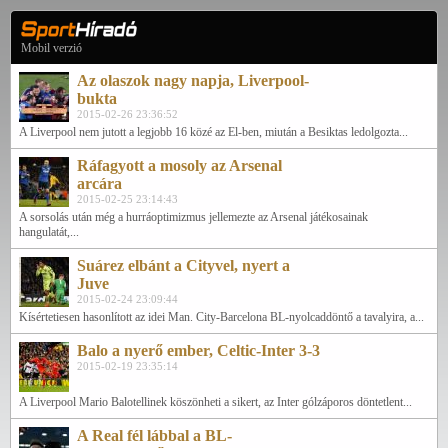
Mobil verzió
Az olaszok nagy napja, Liverpool-
bukta
2015-02-26 23:36:52
A Liverpool nem jutott a legjobb 16 közé az El-ben, miután a Besiktas ledolgozta...
Ráfagyott a mosoly az Arsenal
arcára
2015-02-25 23:14:43
A sorsolás után még a hurráoptimizmus jellemezte az Arsenal játékosainak
hangulatát,...
Suárez elbánt a Cityvel, nyert a
Juve
2015-02-24 23:09:44
Kísértetiesen hasonlított az idei Man. City-Barcelona BL-nyolcaddöntő a tavalyira, a...
Balo a nyerő ember, Celtic-Inter 3-3
2015-02-19 23:35:14
A Liverpool Mario Balotellinek köszönheti a sikert, az Inter gólzáporos döntetlent...
A Real fél lábbal a BL-