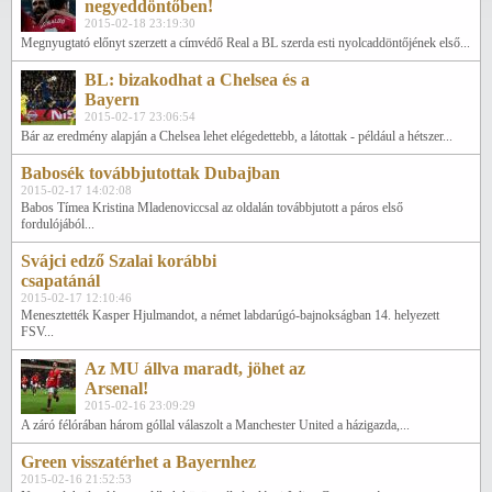
negyeddöntőben!
2015-02-18 23:19:30
Megnyugtató előnyt szerzett a címvédő Real a BL szerda esti nyolcaddöntőjének első...
BL: bizakodhat a Chelsea és a
Bayern
2015-02-17 23:06:54
Bár az eredmény alapján a Chelsea lehet elégedettebb, a látottak - például a hétszer...
Babosék továbbjutottak Dubajban
2015-02-17 14:02:08
Babos Tímea Kristina Mladenoviccsal az oldalán továbbjutott a páros első
fordulójából...
Svájci edző Szalai korábbi
csapatánál
2015-02-17 12:10:46
Menesztették Kasper Hjulmandot, a német labdarúgó-bajnokságban 14. helyezett
FSV...
Az MU állva maradt, jöhet az
Arsenal!
2015-02-16 23:09:29
A záró félórában három góllal válaszolt a Manchester United a házigazda,...
Green visszatérhet a Bayernhez
2015-02-16 21:52:53