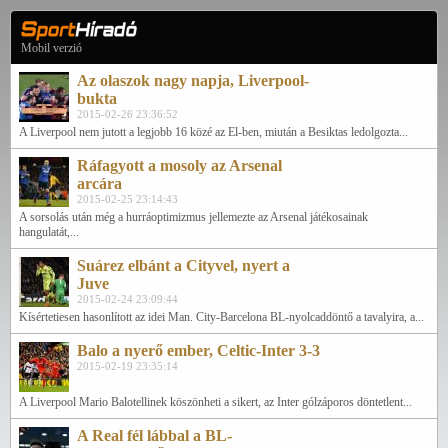
Mobil verzió
Az olaszok nagy napja, Liverpool-
bukta
2015-02-26 23:36:52
A Liverpool nem jutott a legjobb 16 közé az El-ben, miután a Besiktas ledolgozta...
Ráfagyott a mosoly az Arsenal
arcára
2015-02-25 23:14:43
A sorsolás után még a hurráoptimizmus jellemezte az Arsenal játékosainak
hangulatát,...
Suárez elbánt a Cityvel, nyert a
Juve
2015-02-24 23:09:44
Kísértetiesen hasonlított az idei Man. City-Barcelona BL-nyolcaddöntő a tavalyira, a...
Balo a nyerő ember, Celtic-Inter 3-3
2015-02-19 23:35:14
A Liverpool Mario Balotellinek köszönheti a sikert, az Inter gólzáporos döntetlent...
A Real fél lábbal a BL-