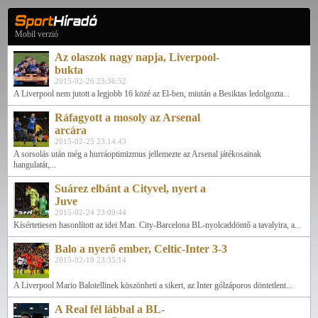
Mobil verzió
Az olaszok nagy napja, Liverpool-
bukta
2015-02-26 23:36:52
A Liverpool nem jutott a legjobb 16 közé az El-ben, miután a Besiktas ledolgozta...
Ráfagyott a mosoly az Arsenal
arcára
2015-02-25 23:14:43
A sorsolás után még a hurráoptimizmus jellemezte az Arsenal játékosainak
hangulatát,...
Suárez elbánt a Cityvel, nyert a
Juve
2015-02-24 23:09:44
Kísértetiesen hasonlított az idei Man. City-Barcelona BL-nyolcaddöntő a tavalyira, a...
Balo a nyerő ember, Celtic-Inter 3-3
2015-02-19 23:35:14
A Liverpool Mario Balotellinek köszönheti a sikert, az Inter gólzáporos döntetlent...
A Real fél lábbal a BL-