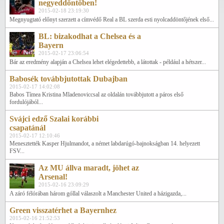
negyeddöntőben!
2015-02-18 23:19:30
Megnyugtató előnyt szerzett a címvédő Real a BL szerda esti nyolcaddöntőjének első...
BL: bizakodhat a Chelsea és a
Bayern
2015-02-17 23:06:54
Bár az eredmény alapján a Chelsea lehet elégedettebb, a látottak - például a hétszer...
Babosék továbbjutottak Dubajban
2015-02-17 14:02:08
Babos Tímea Kristina Mladenoviccsal az oldalán továbbjutott a páros első
fordulójából...
Svájci edző Szalai korábbi
csapatánál
2015-02-17 12:10:46
Menesztették Kasper Hjulmandot, a német labdarúgó-bajnokságban 14. helyezett
FSV...
Az MU állva maradt, jöhet az
Arsenal!
2015-02-16 23:09:29
A záró félórában három góllal válaszolt a Manchester United a házigazda,...
Green visszatérhet a Bayernhez
2015-02-16 21:52:53