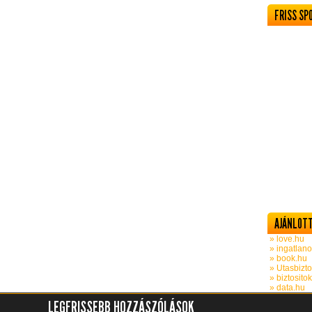
FRISS SP
AJÁNLOTT
» love.hu
» ingatlano
» book.hu
» Utasbizto
» biztosito
» data.hu
LEGFRISSEBB HOZZÁSZÓLÁSOK