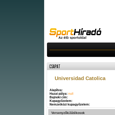
CSAPAT
Universidad Catolica
Alapítva:
Hazai pálya:
null
Bajnoki cím:
Kupagyõzelem:
Nemzetközi kupagyõzelem:
Versenyzők/Játékosok