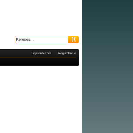
|
Bejelentkezés
Regisztráció