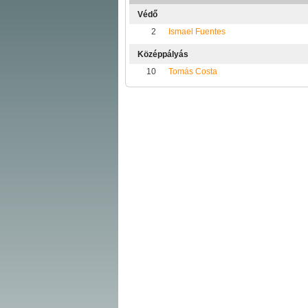
Védő
2
Ismael Fuentes
Középpályás
10
Tomás Costa