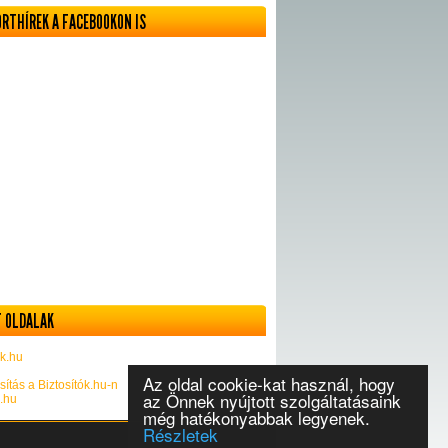
ORTHÍREK A FACEBOOKON IS
 OLDALAK
k.hu
Az oldal cookie-kat használ, hogy
sítás a Biztosítók.hu-n
az Önnek nyújtott szolgáltatásaink
k.hu
még hatékonyabbak legyenek.
Részletek