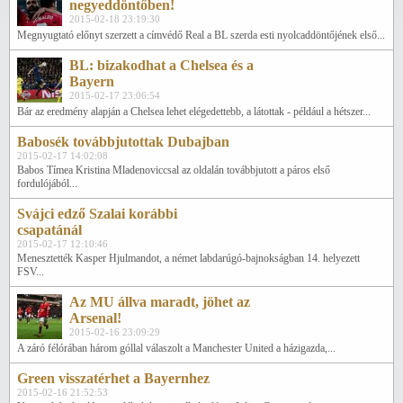
negyeddöntőben!
2015-02-18 23:19:30
Megnyugtató előnyt szerzett a címvédő Real a BL szerda esti nyolcaddöntőjének első...
BL: bizakodhat a Chelsea és a
Bayern
2015-02-17 23:06:54
Bár az eredmény alapján a Chelsea lehet elégedettebb, a látottak - például a hétszer...
Babosék továbbjutottak Dubajban
2015-02-17 14:02:08
Babos Tímea Kristina Mladenoviccsal az oldalán továbbjutott a páros első
fordulójából...
Svájci edző Szalai korábbi
csapatánál
2015-02-17 12:10:46
Menesztették Kasper Hjulmandot, a német labdarúgó-bajnokságban 14. helyezett
FSV...
Az MU állva maradt, jöhet az
Arsenal!
2015-02-16 23:09:29
A záró félórában három góllal válaszolt a Manchester United a házigazda,...
Green visszatérhet a Bayernhez
2015-02-16 21:52:53