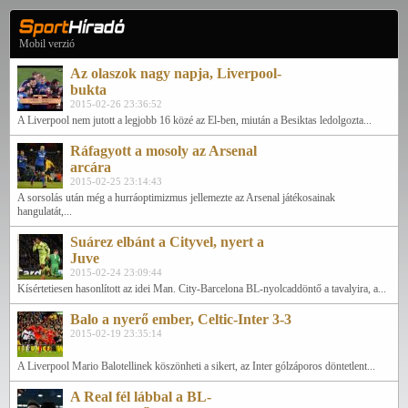
Mobil verzió
Az olaszok nagy napja, Liverpool-
bukta
2015-02-26 23:36:52
A Liverpool nem jutott a legjobb 16 közé az El-ben, miután a Besiktas ledolgozta...
Ráfagyott a mosoly az Arsenal
arcára
2015-02-25 23:14:43
A sorsolás után még a hurráoptimizmus jellemezte az Arsenal játékosainak
hangulatát,...
Suárez elbánt a Cityvel, nyert a
Juve
2015-02-24 23:09:44
Kísértetiesen hasonlított az idei Man. City-Barcelona BL-nyolcaddöntő a tavalyira, a...
Balo a nyerő ember, Celtic-Inter 3-3
2015-02-19 23:35:14
A Liverpool Mario Balotellinek köszönheti a sikert, az Inter gólzáporos döntetlent...
A Real fél lábbal a BL-