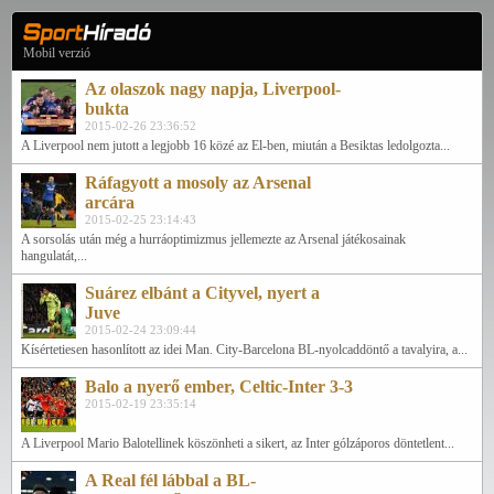
Mobil verzió
Az olaszok nagy napja, Liverpool-
bukta
2015-02-26 23:36:52
A Liverpool nem jutott a legjobb 16 közé az El-ben, miután a Besiktas ledolgozta...
Ráfagyott a mosoly az Arsenal
arcára
2015-02-25 23:14:43
A sorsolás után még a hurráoptimizmus jellemezte az Arsenal játékosainak
hangulatát,...
Suárez elbánt a Cityvel, nyert a
Juve
2015-02-24 23:09:44
Kísértetiesen hasonlított az idei Man. City-Barcelona BL-nyolcaddöntő a tavalyira, a...
Balo a nyerő ember, Celtic-Inter 3-3
2015-02-19 23:35:14
A Liverpool Mario Balotellinek köszönheti a sikert, az Inter gólzáporos döntetlent...
A Real fél lábbal a BL-