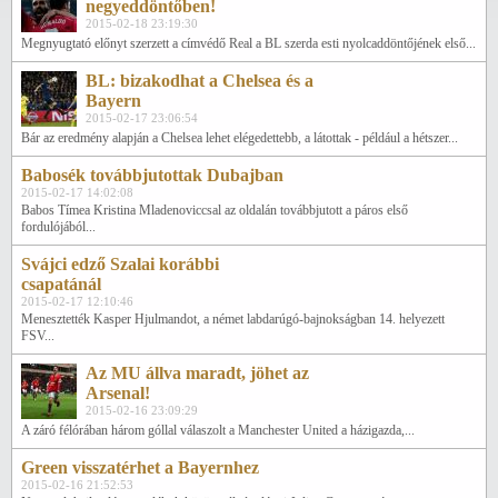
negyeddöntőben!
2015-02-18 23:19:30
Megnyugtató előnyt szerzett a címvédő Real a BL szerda esti nyolcaddöntőjének első...
BL: bizakodhat a Chelsea és a
Bayern
2015-02-17 23:06:54
Bár az eredmény alapján a Chelsea lehet elégedettebb, a látottak - például a hétszer...
Babosék továbbjutottak Dubajban
2015-02-17 14:02:08
Babos Tímea Kristina Mladenoviccsal az oldalán továbbjutott a páros első
fordulójából...
Svájci edző Szalai korábbi
csapatánál
2015-02-17 12:10:46
Menesztették Kasper Hjulmandot, a német labdarúgó-bajnokságban 14. helyezett
FSV...
Az MU állva maradt, jöhet az
Arsenal!
2015-02-16 23:09:29
A záró félórában három góllal válaszolt a Manchester United a házigazda,...
Green visszatérhet a Bayernhez
2015-02-16 21:52:53